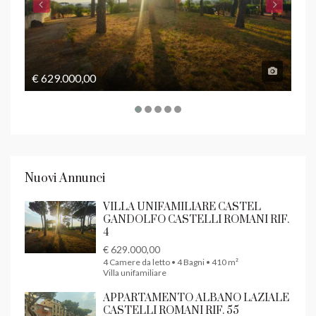
€ 629.000,00
€ 1
Nuovi Annunci
VILLA UNIFAMILIARE CASTEL
GANDOLFO CASTELLI ROMANI RIF.
4
€ 629.000,00
4 Camere da letto • 4 Bagni • 410 m²
Villa unifamiliare
APPARTAMENTO ALBANO LAZIALE
CASTELLI ROMANI RIF. 55