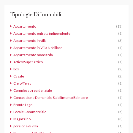
Tipologie Di Immobili
Appartamento
(13)
Appartamento entrata indipendente
(1)
Appartamento in villa
(3)
Appartamento in Villa Nobiliare
(1)
Appartamento mansarda
(1)
Attico/Super attico
(1)
box
(2)
Casale
(2)
Cielo/Terra
(1)
Complesso residenziale
(1)
Concessione Demaniale Stabilimento Balneare
(1)
Fronte Lago
(1)
Locale Commerciale
(5)
Magazzino
(3)
porzione di villa
(1)