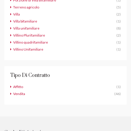
Porzione di Villa Bifamiliare
(1)
Terreno agricolo
(5)
Villa
(2)
Villa bifamiliare
(1)
Villa unifamiliare
(8)
Villino Plurifamiliare
(2)
Villino quadrifamiliare
(1)
Villino Unifamiliare
(1)
Tipo Di Contratto
Affitto
(1)
Vendita
(46)