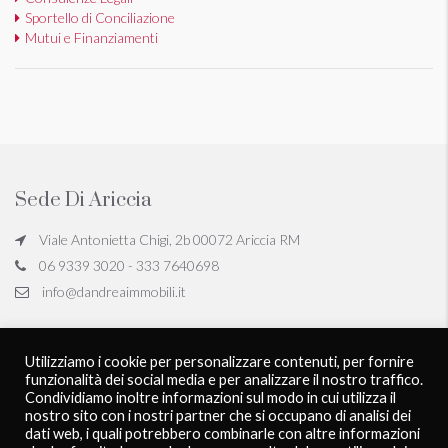
Sportello di Conciliazione
Mutui e Finanziamenti
Sede Di Ariccia
Viale Antonietta Chigi, 2b 00072 Ariccia RM
06 9339 3020 - 333 7640698
info@dandreaimmobili.it
Sede Di Castel Gandolfo
Utilizziamo i cookie per personalizzare contenuti, per fornire
funzionalità dei social media e per analizzare il nostro traffico.
Viale San Giovanni Battista de la Salle, 18, 00073 Castel Gandolfo
Condividiamo inoltre informazioni sul modo in cui utilizza il
RM
nostro sito con i nostri partner che si occupano di analisi dei
06 9339 3020 - 333 7640698
dati web, i quali potrebbero combinarle con altre informazioni