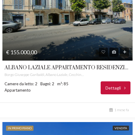
€ 155.000,00
ALBANO LAZIALE APPARTAMENTO RESIDENZIALE CASTELLI ROMANI RIF. 37
Borgo Giuseppe Garibaldi, Albano Laziale, Cecchina, Albano Laziale, Roma Capitale, Lazio, 00041, Italia
Camere da letto: 2
Bagni: 2
m²: 85
Dettagli
Appartamento
1 mese fa
IN PRIMO PIANO
VENDITA