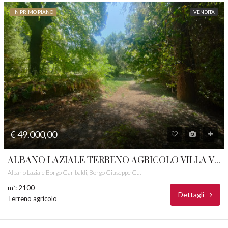
IN PRIMO PIANO
VENDITA
€ 49.000,00
ALBANO LAZIALE TERRENO AGRICOLO VILLA VENOSA CASTELLI ROMANI RIF.40
Albano Laziale Borgo Garibaldi, Borgo Giuseppe Garibaldi, Albano Laziale, Roma Capitale, Lazio, 00041, Italia
m²: 2100
Dettagli
Terreno agricolo