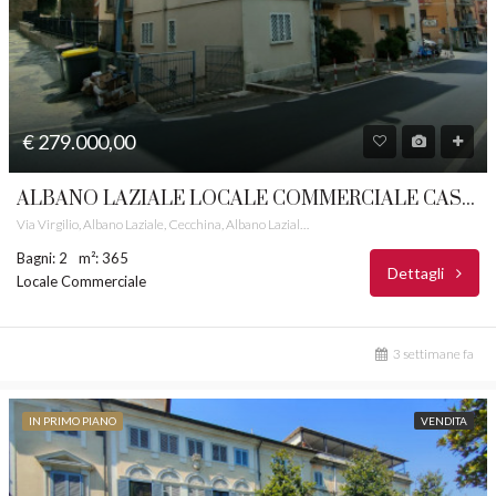
€ 279.000,00
ALBANO LAZIALE LOCALE COMMERCIALE CASTELLI ROMANI RIF. 60
Via Virgilio, Albano Laziale, Cecchina, Albano Laziale, Roma Capitale, Lazio, 00041, Italia
Bagni: 2
m²: 365
Dettagli
Locale Commerciale
3 settimane fa
IN PRIMO PIANO
VENDITA