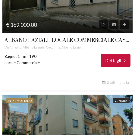
€ 169.000,00
ALBANO LAZIALE LOCALE COMMERCIALE CASTELLI ROMANI RIF. 60/D
Via Virgilio, Albano Laziale, Cecchina, Albano Laziale, Roma Capitale, Lazio, 00041, Italia
Bagno: 1
m²: 190
Dettagli
Locale Commerciale
2 settimane fa
IN PRIMO PIANO
VENDITA