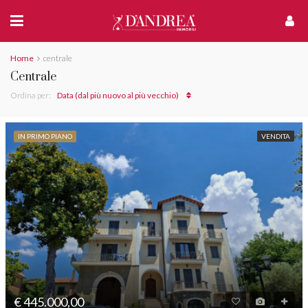
Home
centrale
Centrale
Ordina per:
Data (dal più nuovo al più vecchio)
IN PRIMO PIANO
VENDITA
€ 445.000,00