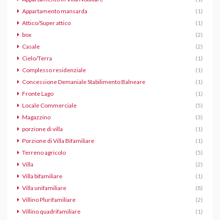
Appartamento mansarda
(1)
Attico/Super attico
(1)
box
(2)
Casale
(2)
Cielo/Terra
(1)
Complesso residenziale
(1)
Concessione Demaniale Stabilimento Balneare
(1)
Fronte Lago
(1)
Locale Commerciale
(5)
Magazzino
(3)
porzione di villa
(1)
Porzione di Villa Bifamiliare
(1)
Terreno agricolo
(5)
Villa
(2)
Villa bifamiliare
(1)
Villa unifamiliare
(8)
Villino Plurifamiliare
(2)
Villino quadrifamiliare
(1)