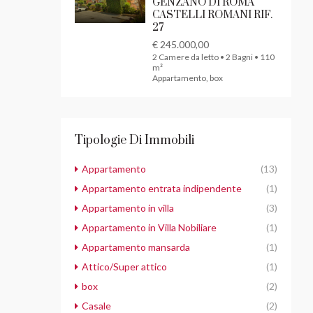
GENZANO DI ROMA
CASTELLI ROMANI RIF.
27
€ 245.000,00
2 Camere da letto • 2 Bagni • 110
m²
Appartamento, box
Tipologie Di Immobili
Appartamento
(13)
Appartamento entrata indipendente
(1)
Appartamento in villa
(3)
Appartamento in Villa Nobiliare
(1)
Appartamento mansarda
(1)
Attico/Super attico
(1)
box
(2)
Casale
(2)