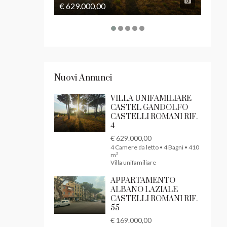
€ 629.000,00
€ 169
Nuovi Annunci
VILLA UNIFAMILIARE
CASTEL GANDOLFO
CASTELLI ROMANI RIF.
4
€ 629.000,00
4 Camere da letto • 4 Bagni • 410
m²
Villa unifamiliare
APPARTAMENTO
ALBANO LAZIALE
CASTELLI ROMANI RIF.
55
€ 169.000,00