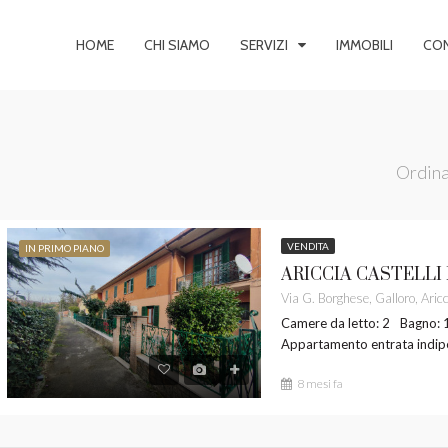
HOME
CHI SIAMO
SERVIZI
IMMOBILI
CON
Ordina
VENDITA
IN PRIMO PIANO
IMO PIANO
VENDITA
IN PRIMO PIANO
Camere da letto: 2
Bagno: 
Appartamento entrata indi
8 mesi fa