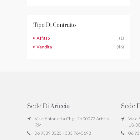
Tipo Di Contratto
Affitto
(1)
Vendita
(46)
Sede Di Ariccia
Sede D
Viale Antonietta Chigi, 2b 00072 Ariccia
Viale 
RM
18, 0
06 9339 3020 - 333 7640698
06 93