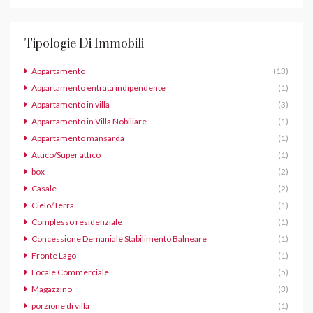
Tipologie Di Immobili
Appartamento
(13)
Appartamento entrata indipendente
(1)
Appartamento in villa
(3)
Appartamento in Villa Nobiliare
(1)
Appartamento mansarda
(1)
Attico/Super attico
(1)
box
(2)
Casale
(2)
Cielo/Terra
(1)
Complesso residenziale
(1)
Concessione Demaniale Stabilimento Balneare
(1)
Fronte Lago
(1)
Locale Commerciale
(5)
Magazzino
(3)
porzione di villa
(1)