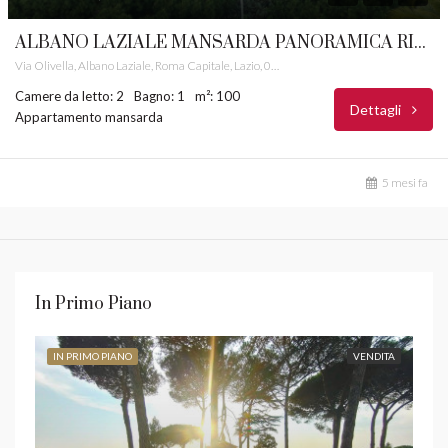
ALBANO LAZIALE MANSARDA PANORAMICA RIF. 16
Via Olivella, Albano Laziale, Roma Capitale, Lazio, 00041, Italia
Camere da letto: 2
Bagno: 1
m²: 100
Dettagli
Appartamento mansarda
5 mesi fa
In Primo Piano
IN PRIMO PIANO
VENDITA
IN 