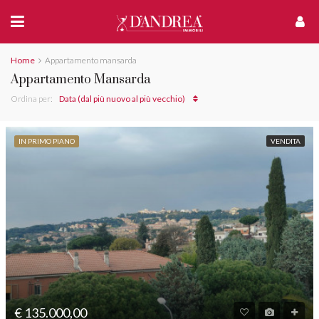
Home
Appartamento mansarda
Appartamento Mansarda
Ordina per:
Data (dal più nuovo al più vecchio)
IN PRIMO PIANO
VENDITA
€ 135.000,00