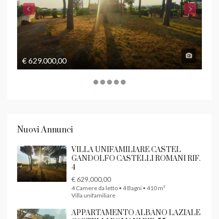
€ 629.000,00
€ 1
Nuovi Annunci
VILLA UNIFAMILIARE CASTEL
GANDOLFO CASTELLI ROMANI RIF.
4
€ 629.000,00
4 Camere da letto • 4 Bagni • 410 m²
Villa unifamiliare
APPARTAMENTO ALBANO LAZIALE