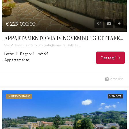
€ 229.000,00
APPARTAMENTO VIA IV NOVEMBRE GROTTAFERRATA CASTELLI ROMANI RIF. 18
Via IV Novembre, Grottaferrata, Roma Capitale, Lazio, 00046, Italia
Letto: 1
Bagno: 1
m²: 65
Dettagli
Appartamento
2 mesi fa
IN PRIMO PIANO
VENDITA