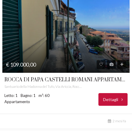
€ 109.000,00
ROCCA DI PAPA CASTELLI ROMANI APPARTAMENTO PANORAMICO RIF. 7B
Santuario della Madonna del Tufo, Via Ariccia, Rocca di Papa, Roma Capitale, Lazio, 00074, Italia
Letto: 1
Bagno: 1
m²: 60
Dettagli
Appartamento
2 mesi fa