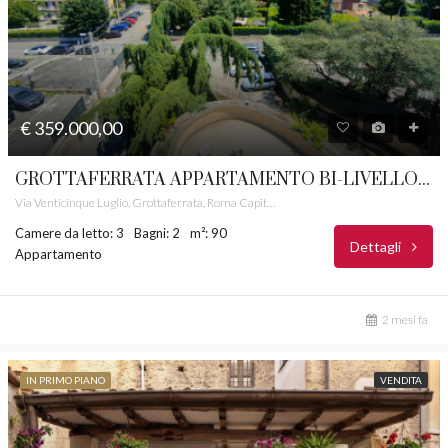
€ 359.000,00
GROTTAFERRATA APPARTAMENTO BI-LIVELLO CON POSTO AUTO CASTELLI ROMANI RIF. 32
Via Venticinque Luglio, Grottaferrata, Roma Capitale, Lazio, 00046, Italia
Camere da letto: 3
Bagni: 2
m²: 90
Dettagli
Appartamento
2 mesi fa
IN PRIMO PIANO
VENDITA