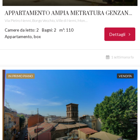
APPARTAMENTO AMPIA METRATURA GENZANO DI ROMA CASTELLI ROMANI RIF. 27
Via Pietro Nenni, Borgo Vecchio, Ville di Nemi, Montecagnoletto, Genzano di Roma, Roma Capitale, Lazio, 00045, Italia
Camere da letto: 2
Bagni: 2
m²: 110
Dettagli
Appartamento, box
1 settimana fa
IN PRIMO PIANO
VENDITA