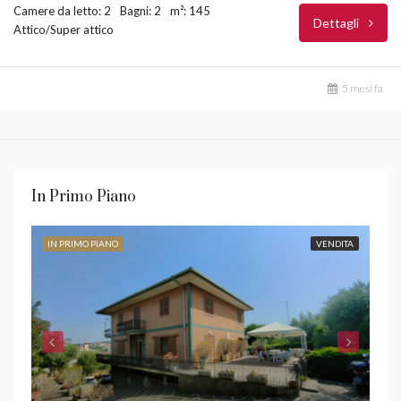
Camere da letto: 2
Bagni: 2
m²: 145
Dettagli
Attico/Super attico
5 mesi fa
In Primo Piano
IN PRIMO PIANO
VENDITA
IN 