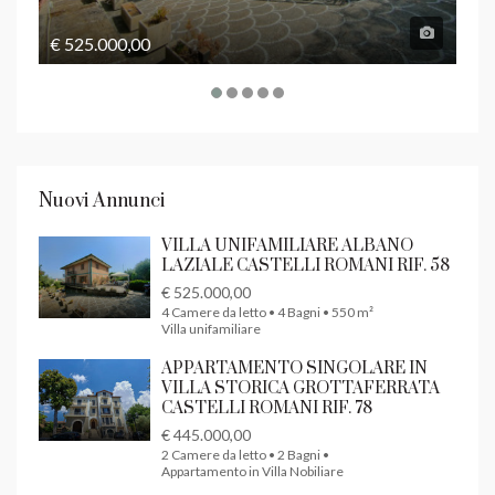
€ 525.000,00
€ 4
Nuovi Annunci
VILLA UNIFAMILIARE ALBANO
LAZIALE CASTELLI ROMANI RIF. 58
€ 525.000,00
4 Camere da letto • 4 Bagni • 550 m²
Villa unifamiliare
APPARTAMENTO SINGOLARE IN
VILLA STORICA GROTTAFERRATA
CASTELLI ROMANI RIF. 78
€ 445.000,00
2 Camere da letto • 2 Bagni •
Appartamento in Villa Nobiliare