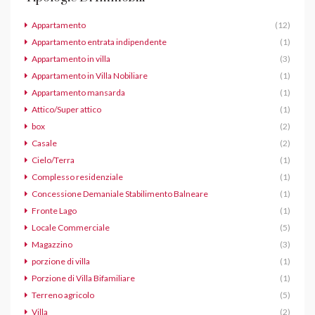
Appartamento
(12)
Appartamento entrata indipendente
(1)
Appartamento in villa
(3)
Appartamento in Villa Nobiliare
(1)
Appartamento mansarda
(1)
Attico/Super attico
(1)
box
(2)
Casale
(2)
Cielo/Terra
(1)
Complesso residenziale
(1)
Concessione Demaniale Stabilimento Balneare
(1)
Fronte Lago
(1)
Locale Commerciale
(5)
Magazzino
(3)
porzione di villa
(1)
Porzione di Villa Bifamiliare
(1)
Terreno agricolo
(5)
Villa
(2)