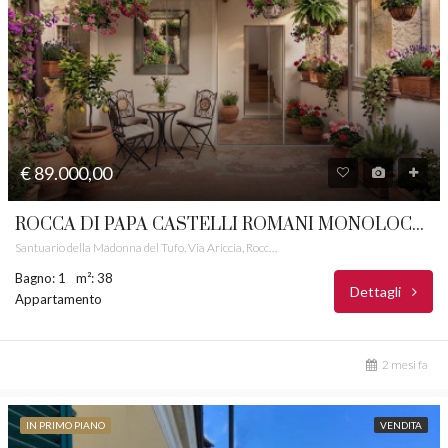
€ 89.000,00
ROCCA DI PAPA CASTELLI ROMANI MONOLOCALE PANORAMICO RIF. 7M
Santuario della Madonna del Tufo, Via Ariccia, Rocca di Papa, Roma Capitale, Lazio, 00074, Italia
Bagno: 1
m²: 38
Dettagli
Appartamento
2 mesi fa
IN PRIMO PIANO
VENDITA