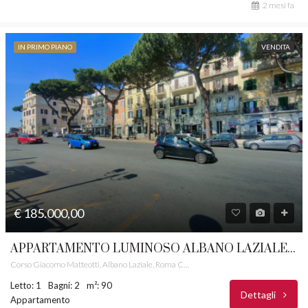
2 mesi fa
IN PRIMO PIANO
VENDITA
€ 185.000,00
APPARTAMENTO LUMINOSO ALBANO LAZIALE CASTELLI ROMANI RIF. 30
Corso Giacomo Matteotti, Albano Laziale, Roma Capitale, Lazio, 00041, Italia
Letto: 1
Bagni: 2
m²: 90
Dettagli
Appartamento