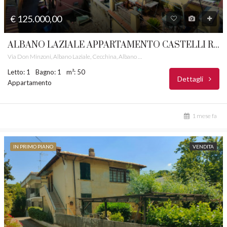
€ 125.000,00
ALBANO LAZIALE APPARTAMENTO CASTELLI ROMANI RIF.45
Via Don Minzoni, Albano Laziale, Cecchina, Albano Laziale, Roma Capitale, Lazio, 00041, Italia
Letto: 1
Bagno: 1
m²: 50
Dettagli
Appartamento
1 mese fa
IN PRIMO PIANO
VENDITA