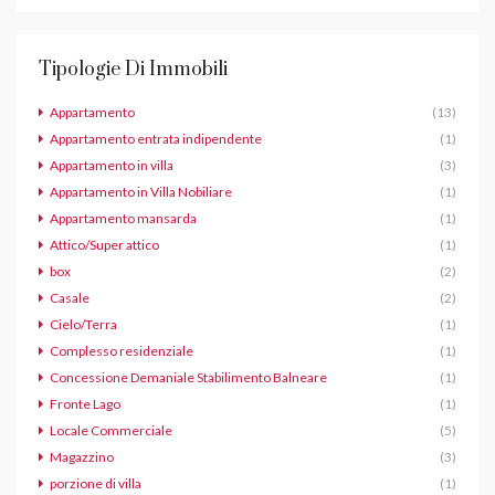
Tipologie Di Immobili
Appartamento
(13)
Appartamento entrata indipendente
(1)
Appartamento in villa
(3)
Appartamento in Villa Nobiliare
(1)
Appartamento mansarda
(1)
Attico/Super attico
(1)
box
(2)
Casale
(2)
Cielo/Terra
(1)
Complesso residenziale
(1)
Concessione Demaniale Stabilimento Balneare
(1)
Fronte Lago
(1)
Locale Commerciale
(5)
Magazzino
(3)
porzione di villa
(1)