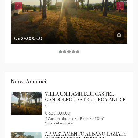
€ 629.000,00
€ 1
Nuovi Annunci
VILLA UNIFAMILIARE CASTEL
GANDOLFO CASTELLI ROMANI RIF.
4
€ 629.000,00
4 Camere da letto • 4 Bagni • 410 m²
Villa unifamiliare
APPARTAMENTO ALBANO LAZIALE