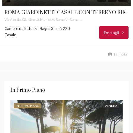
ROMA GIARDINETTI CASALE CON TERRENO RIF. 81
Via Alenda, Giardinetti, Municipio Roma VI, Roma, Roma Capitale, Lazio, 00133, Italia
Camere da letto: 5
Bagni: 3
m²: 220
Dettagli
Casale
1 anno fa
In Primo Piano
IN PRIMO PIANO
VENDITA
IN 