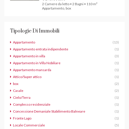
2 Camere da letto • 2 Bagni • 110 m²
Appartamento, box
Tipologie Di Immobili
Appartamento
(13)
Appartamento entrata indipendente
(1)
Appartamento in villa
(3)
Appartamento in Villa Nobiliare
(1)
Appartamento mansarda
(1)
Attico/Super attico
(1)
box
(2)
Casale
(2)
Cielo/Terra
(1)
Complesso residenziale
(1)
Concessione Demaniale Stabilimento Balneare
(1)
Fronte Lago
(1)
Locale Commerciale
(5)