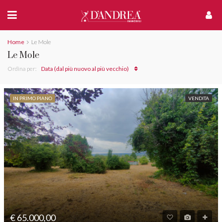
Home
Le Mole
Le Mole
Ordina per:
Data (dal più nuovo al più vecchio)
IN PRIMO PIANO
VENDITA
€ 65.000,00