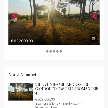
€ 629.000,00
€ 1
Nuovi Annunci
VILLA UNIFAMILIARE CASTEL
GANDOLFO CASTELLI ROMANI RIF.
4
€ 629.000,00
4 Camere da letto • 4 Bagni • 410 m²
Villa unifamiliare