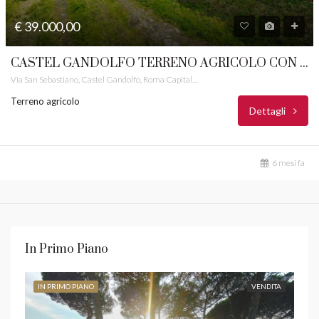
€ 39.000,00
CASTEL GANDOLFO TERRENO AGRICOLO CON MAGAZZINO CASTELLI ROMANI RIF.79
Via San Sebastiano, Castel Gandolfo, Roma Capitale, Lazio, 00073, Italia
Terreno agricolo
Dettagli
6 mesi fa
In Primo Piano
IN PRIMO PIANO
VENDITA
IN 