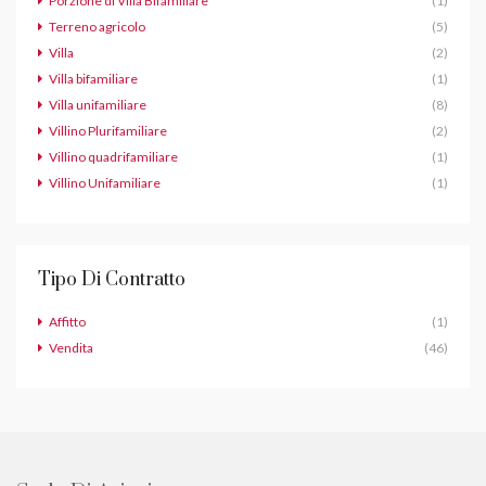
Porzione di Villa Bifamiliare
(1)
Terreno agricolo
(5)
Villa
(2)
Villa bifamiliare
(1)
Villa unifamiliare
(8)
Villino Plurifamiliare
(2)
Villino quadrifamiliare
(1)
Villino Unifamiliare
(1)
Tipo Di Contratto
Affitto
(1)
Vendita
(46)