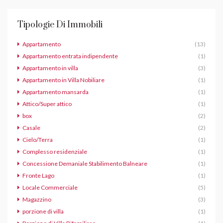
Tipologie Di Immobili
Appartamento
(13)
Appartamento entrata indipendente
(1)
Appartamento in villa
(3)
Appartamento in Villa Nobiliare
(1)
Appartamento mansarda
(1)
Attico/Super attico
(1)
box
(2)
Casale
(2)
Cielo/Terra
(1)
Complesso residenziale
(1)
Concessione Demaniale Stabilimento Balneare
(1)
Fronte Lago
(1)
Locale Commerciale
(5)
Magazzino
(3)
porzione di villa
(1)