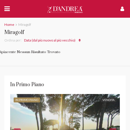
Home
Miragolf
Miragolf
Ordina per:
Data (dal più nuovo al più vecchio)
Spiacente Nessun Risultato Trovato
In Primo Piano
IN PRIMO PIANO
VENDITA
IN 