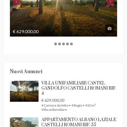
€ 629.000,00
€ 1
Nuovi Annunci
VILLA UNIFAMILIARE CASTEL
GANDOLFO CASTELLI ROMANI RIF.
4
€ 629.000,00
4 Camere da letto • 4 Bagni • 410 m²
Villa unifamiliare
APPARTAMENTO ALBANO LAZIALE
CASTELLI ROMANI RIF. 55