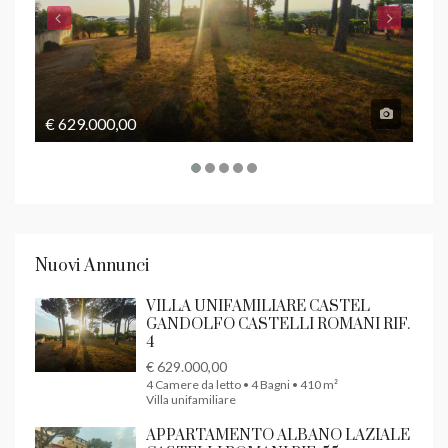
€ 629.000,00
€ 1
Nuovi Annunci
VILLA UNIFAMILIARE CASTEL
GANDOLFO CASTELLI ROMANI RIF.
4
€ 629.000,00
4 Camere da letto • 4 Bagni • 410 m²
Villa unifamiliare
APPARTAMENTO ALBANO LAZIALE