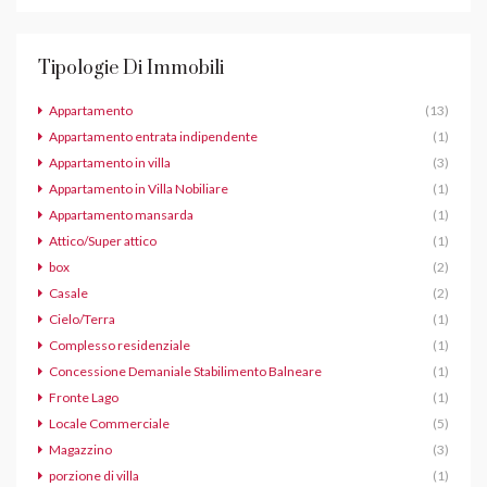
Tipologie Di Immobili
Appartamento
(13)
Appartamento entrata indipendente
(1)
Appartamento in villa
(3)
Appartamento in Villa Nobiliare
(1)
Appartamento mansarda
(1)
Attico/Super attico
(1)
box
(2)
Casale
(2)
Cielo/Terra
(1)
Complesso residenziale
(1)
Concessione Demaniale Stabilimento Balneare
(1)
Fronte Lago
(1)
Locale Commerciale
(5)
Magazzino
(3)
porzione di villa
(1)