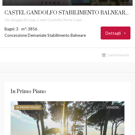
CASTEL GANDOLFO STABILIMENTO BALNEARE CASTELLI ROMANI RIF. 43
Via Spiaggia del Lago, Castel Gandolfo, Roma Capitale, Lazio, 00073, Italia
Bagni: 3
m²: 3856
Dettagli
Concessione Demaniale Stabilimento Balneare
1 settimana fa
In Primo Piano
IN PRIMO PIANO
VENDITA
IN 