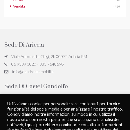
Vendita
(46)
Sede Di Ariccia
Viale Antonietta Chigi, 2b 00072 Ariccia RM
06 9339 3020 - 333 7640698
info@dandreaimmobili.it
Sede Di Castel Gandolfo
Viale San Giovanni Battista de la Salle, 18, 00073 Castel Gandolfo
Utilizziamo i cookie per personalizzare contenuti, per fornire
RM
funzionalità dei social media e per analizzare il nostro traffico.
06 9339 3020 - 333 7640698
Condividiamo inoltre informazioni sul modo in cui utilizza il
info@dandreaimmobili.it
nostro sito con i nostri partner che si occupano di analisi dei
dati web, i quali potrebbero combinarle con altre informazioni
che ha fornito loro o che hanno raccolto dal suo utilizzo dei