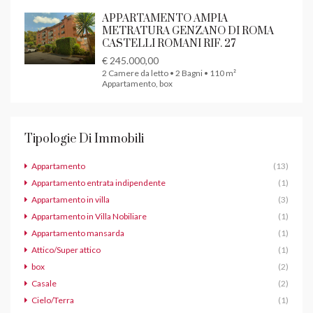
APPARTAMENTO AMPIA
METRATURA GENZANO DI ROMA
CASTELLI ROMANI RIF. 27
€ 245.000,00
2 Camere da letto • 2 Bagni • 110 m²
Appartamento, box
Tipologie Di Immobili
Appartamento
(13)
Appartamento entrata indipendente
(1)
Appartamento in villa
(3)
Appartamento in Villa Nobiliare
(1)
Appartamento mansarda
(1)
Attico/Super attico
(1)
box
(2)
Casale
(2)
Cielo/Terra
(1)