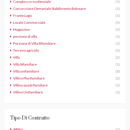
Complesso residenziale
(1)
Concessione Demaniale Stabilimento Balneare
(1)
Fronte Lago
(1)
Locale Commerciale
(5)
Magazzino
(3)
porzione di villa
(1)
Porzione di Villa Bifamiliare
(1)
Terreno agricolo
(5)
Villa
(2)
Villa bifamiliare
(1)
Villa unifamiliare
(8)
Villino Plurifamiliare
(2)
Villino quadrifamiliare
(1)
Villino Unifamiliare
(1)
Tipo Di Contratto
Affitto
(1)