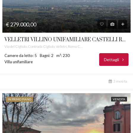
€ 279.000,00
VELLETRI VILLINO UNIFAMILIARE CASTELLI ROMANI RIF. 24
Via del Cigliolo, Contrada Cigliolo, Velletri, Roma Capitale, Lazio, 00049, Italia
Camere da letto: 5
Bagni: 2
m²: 230
Dettagli
Villa unifamiliare
3 mesi fa
IN PRIMO PIANO
VENDITA