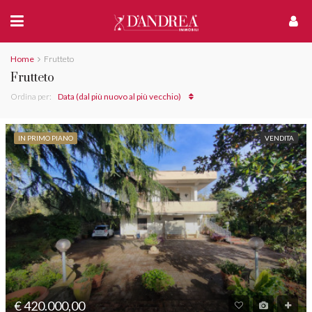
Home
Frutteto
Frutteto
Ordina per:
Data (dal più nuovo al più vecchio)
IN PRIMO PIANO
VENDITA
€ 420.000,00