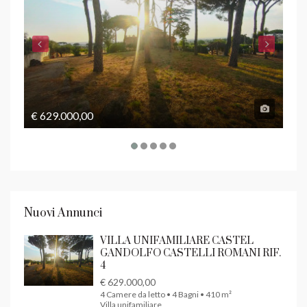
€ 629.000,00
€ 1
Nuovi Annunci
VILLA UNIFAMILIARE CASTEL
GANDOLFO CASTELLI ROMANI RIF.
4
€ 629.000,00
4 Camere da letto • 4 Bagni • 410 m²
Villa unifamiliare