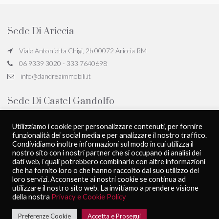
Sede Di Ariccia
Viale Antonietta Chigi, 2b 00072 Ariccia RM
06 9339 3020 - 333 7640698
info@dandreaimmobili.it
Sede Di Castel Gandolfo
Viale San Giovanni Battista de la Salle, 18, 00073 Castel Gandolfo
Utilizziamo i cookie per personalizzare contenuti, per fornire
RM
funzionalità dei social media e per analizzare il nostro traffico.
06 9339 3020 - 333 7640698
Condividiamo inoltre informazioni sul modo in cui utilizza il
nostro sito con i nostri partner che si occupano di analisi dei
info@dandreaimmobili.it
dati web, i quali potrebbero combinarle con altre informazioni
che ha fornito loro o che hanno raccolto dal suo utilizzo dei
loro servizi. Acconsente ai nostri cookie se continua ad
utilizzare il nostro sito web. La invitiamo a prendere visione
D'Andrea Immobili - All rights reserved
Privacy Policy
della nostra
Privacy e Cookie Policy
Powered by
PubliworkComunicare
Preferenze Cookie
Accetta e Prosegui