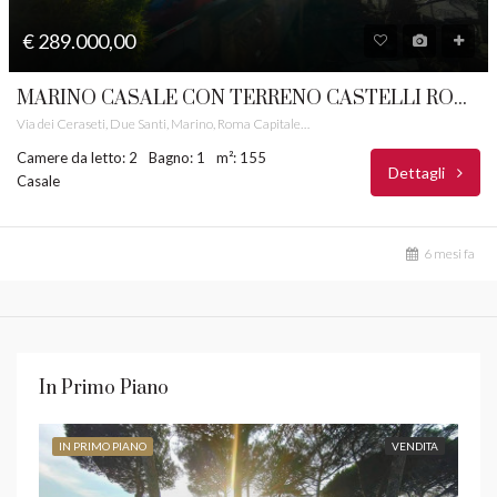
€ 289.000,00
MARINO CASALE CON TERRENO CASTELLI ROMANI RIF. 10
Via dei Ceraseti, Due Santi, Marino, Roma Capitale, Lazio, 00047, Italia
Camere da letto: 2
Bagno: 1
m²: 155
Dettagli
Casale
6 mesi fa
In Primo Piano
IN PRIMO PIANO
VENDITA
IN 