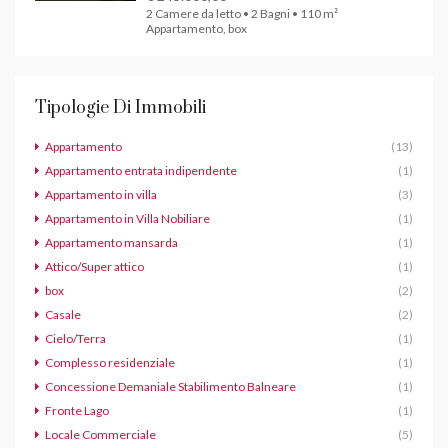
2 Camere da letto • 2 Bagni • 110 m²
Appartamento, box
Tipologie Di Immobili
Appartamento
(13)
Appartamento entrata indipendente
(1)
Appartamento in villa
(3)
Appartamento in Villa Nobiliare
(1)
Appartamento mansarda
(1)
Attico/Super attico
(1)
box
(2)
Casale
(2)
Cielo/Terra
(1)
Complesso residenziale
(1)
Concessione Demaniale Stabilimento Balneare
(1)
Fronte Lago
(1)
Locale Commerciale
(5)