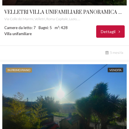
VELLETRI VILLA UNIFAMILIARE PANORAMICA CASTELLI ROMANI RIF. 29
Via Colle dei Marmi, Velletri, Roma Capitale, Lazio, 00074, Italia
Camere da letto: 7
Bagni: 5
m²: 428
Dettagli
Villa unifamiliare
5 mesi fa
IN PRIMO PIANO
VENDITA