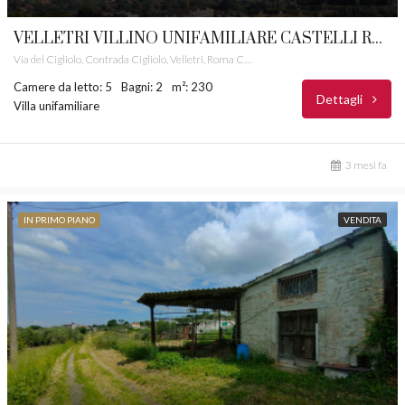
VELLETRI VILLINO UNIFAMILIARE CASTELLI ROMANI RIF. 24
Via del Cigliolo, Contrada Cigliolo, Velletri, Roma Capitale, Lazio, 00049, Italia
Camere da letto: 5
Bagni: 2
m²: 230
Dettagli
Villa unifamiliare
3 mesi fa
IN PRIMO PIANO
VENDITA