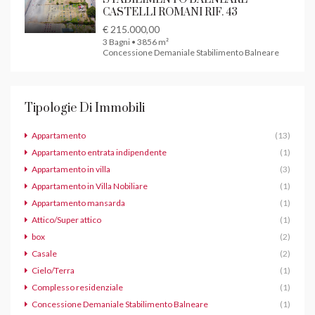
CASTELLI ROMANI RIF. 43
€ 215.000,00
3 Bagni • 3856 m²
Concessione Demaniale Stabilimento Balneare
Tipologie Di Immobili
Appartamento
(13)
Appartamento entrata indipendente
(1)
Appartamento in villa
(3)
Appartamento in Villa Nobiliare
(1)
Appartamento mansarda
(1)
Attico/Super attico
(1)
box
(2)
Casale
(2)
Cielo/Terra
(1)
Complesso residenziale
(1)
Concessione Demaniale Stabilimento Balneare
(1)