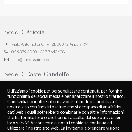
Sede Di Ariccia
Viale Antonietta Chigi, 2b 00072 Ariccia RM
06 9339 3020 - 333 7640698
info@dandreaimmobili.it
Sede Di Castel Gandolfo
Viale San Giovanni Battista de la Salle, 18, 00073 Castel Gandolfo
Utilizziamo i cookie per personalizzare contenuti, per fornire
RM
funzionalità dei social media e per analizzare il nostro traffico.
06 9339 3020 - 333 7640698
Condividiamo inoltre informazioni sul modo in cui utilizza il
nostro sito con i nostri partner che si occupano di analisi dei
info@dandreaimmobili.it
dati web, i quali potrebbero combinarle con altre informazioni
che ha fornito loro o che hanno raccolto dal suo utilizzo dei
loro servizi. Acconsente ai nostri cookie se continua ad
utilizzare il nostro sito web. La invitiamo a prendere visione
D'Andrea Immobili - All rights reserved
Privacy Policy