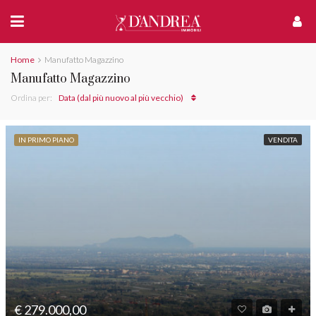
Home
Manufatto Magazzino
Manufatto Magazzino
Ordina per:
Data (dal più nuovo al più vecchio)
IN PRIMO PIANO
VENDITA
€ 279.000,00