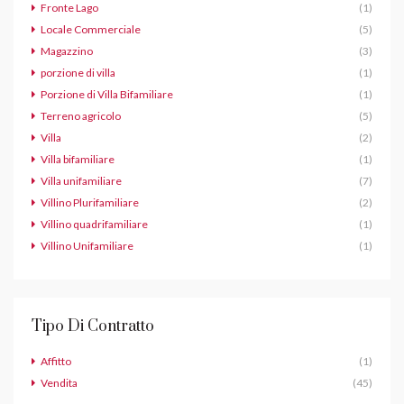
Fronte Lago
(1)
Locale Commerciale
(5)
Magazzino
(3)
porzione di villa
(1)
Porzione di Villa Bifamiliare
(1)
Terreno agricolo
(5)
Villa
(2)
Villa bifamiliare
(1)
Villa unifamiliare
(7)
Villino Plurifamiliare
(2)
Villino quadrifamiliare
(1)
Villino Unifamiliare
(1)
Tipo Di Contratto
Affitto
(1)
Vendita
(45)