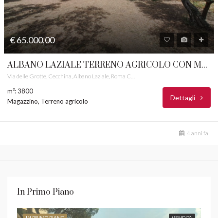
€ 65.000,00
ALBANO LAZIALE TERRENO AGRICOLO CON MANUFATTO CASTELLI ROMANI RIF. 49
Via delle Grotte, Cecchina, Albano Laziale, Roma Capitale, Lazio, 00041, Italia
m²: 3800
Dettagli
Magazzino, Terreno agricolo
4 anni fa
In Primo Piano
IN PRIMO PIANO
VENDITA
IN 