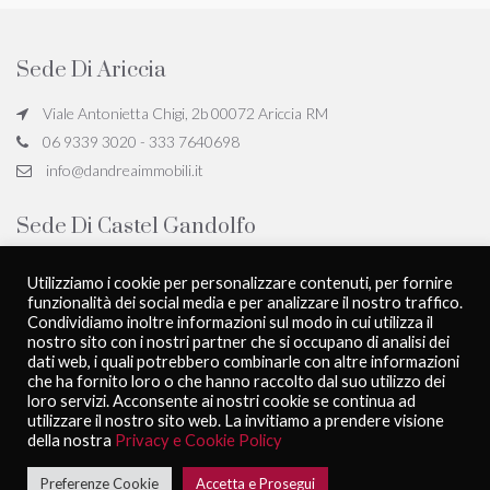
Sede Di Ariccia
Viale Antonietta Chigi, 2b 00072 Ariccia RM
06 9339 3020 - 333 7640698
info@dandreaimmobili.it
Sede Di Castel Gandolfo
Viale San Giovanni Battista de la Salle, 18, 00073 Castel Gandolfo
Utilizziamo i cookie per personalizzare contenuti, per fornire
RM
funzionalità dei social media e per analizzare il nostro traffico.
06 9339 3020 - 333 7640698
Condividiamo inoltre informazioni sul modo in cui utilizza il
nostro sito con i nostri partner che si occupano di analisi dei
info@dandreaimmobili.it
dati web, i quali potrebbero combinarle con altre informazioni
che ha fornito loro o che hanno raccolto dal suo utilizzo dei
loro servizi. Acconsente ai nostri cookie se continua ad
utilizzare il nostro sito web. La invitiamo a prendere visione
D'Andrea Immobili - All rights reserved
Privacy Policy
della nostra
Privacy e Cookie Policy
Powered by
PubliworkComunicare
Preferenze Cookie
Accetta e Prosegui