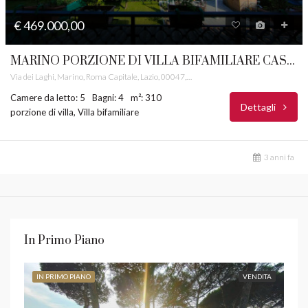
€ 469.000,00
MARINO PORZIONE DI VILLA BIFAMILIARE CASTELLI ROMANI RIF. 3
Via dei Laghi, Marino, Roma Capitale, Lazio, 00047, Italia
Camere da letto: 5
Bagni: 4
m²: 310
Dettagli
porzione di villa, Villa bifamiliare
3 anni fa
In Primo Piano
IN PRIMO PIANO
VENDITA
IN 