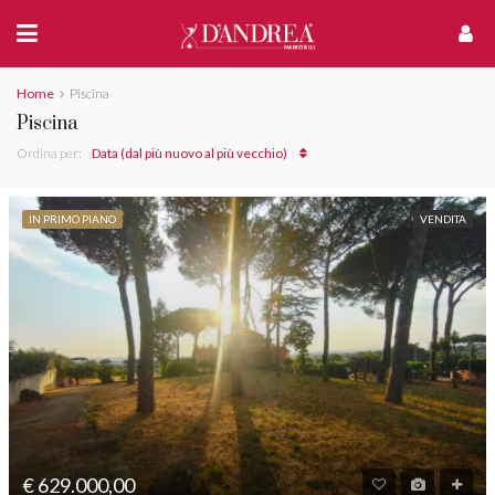
Home
Piscina
Piscina
Ordina per:
Data (dal più nuovo al più vecchio)
IN PRIMO PIANO
VENDITA
€ 629.000,00