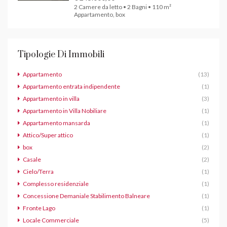
2 Camere da letto • 2 Bagni • 110 m²
Appartamento, box
Tipologie Di Immobili
Appartamento
(13)
Appartamento entrata indipendente
(1)
Appartamento in villa
(3)
Appartamento in Villa Nobiliare
(1)
Appartamento mansarda
(1)
Attico/Super attico
(1)
box
(2)
Casale
(2)
Cielo/Terra
(1)
Complesso residenziale
(1)
Concessione Demaniale Stabilimento Balneare
(1)
Fronte Lago
(1)
Locale Commerciale
(5)