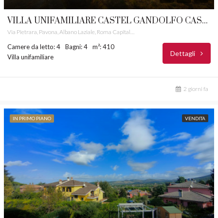
VILLA UNIFAMILIARE CASTEL GANDOLFO CASTELLI ROMANI RIF. 4
Via Pietrara, Pavona, Albano Laziale, Roma Capitale, Lazio, 00073, Italia
Camere da letto: 4
Bagni: 4
m²: 410
Dettagli
Villa unifamiliare
2 giorni fa
IN PRIMO PIANO
VENDITA