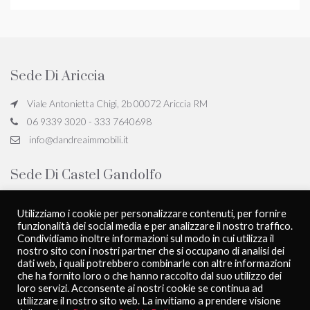
Sede Di Ariccia
Viale Antonietta Chigi, 2b 00072 Ariccia RM
06 9339 3020 - 333 7640698
info@dandreaimmobili.it
Sede Di Castel Gandolfo
Viale San Giovanni Battista de la Salle, 18, 00073 Castel Gandolfo
Utilizziamo i cookie per personalizzare contenuti, per fornire
RM
funzionalità dei social media e per analizzare il nostro traffico.
06 9339 3020 - 333 7640698
Condividiamo inoltre informazioni sul modo in cui utilizza il
nostro sito con i nostri partner che si occupano di analisi dei
info@dandreaimmobili.it
dati web, i quali potrebbero combinarle con altre informazioni
che ha fornito loro o che hanno raccolto dal suo utilizzo dei
loro servizi. Acconsente ai nostri cookie se continua ad
utilizzare il nostro sito web. La invitiamo a prendere visione
D'Andrea Immobili - All rights reserved
Privacy Policy