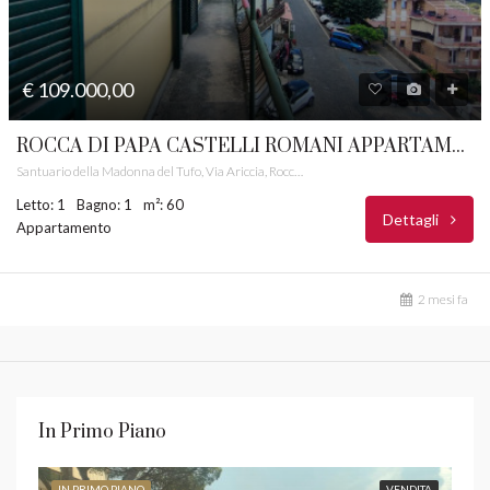
€ 109.000,00
ROCCA DI PAPA CASTELLI ROMANI APPARTAMENTO PANORAMICO RIF. 7B
Santuario della Madonna del Tufo, Via Ariccia, Rocca di Papa, Roma Capitale, Lazio, 00074, Italia
Letto: 1
Bagno: 1
m²: 60
Dettagli
Appartamento
2 mesi fa
In Primo Piano
IN PRIMO PIANO
VENDITA
IN 