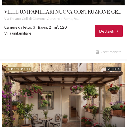
VILLE UNIFAMILIARI NUOVA COSTRUZIONE GENZANO DI ROMA COLLI DI CICERONE CASTELLI ROMANI RIF. 70
Via Traiano, Colli di Cicerone, Genzano di Roma, Roma Capitale, Lazio, 00049, Italia
Camere da letto: 3
Bagni: 2
m²: 120
Dettagli
Villa unifamiliare
2 settimane fa
IN PRIMO PIANO
VENDITA