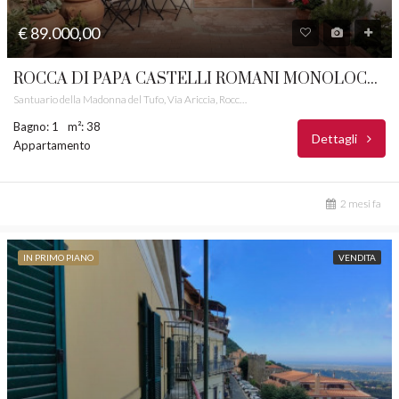
€ 89.000,00
ROCCA DI PAPA CASTELLI ROMANI MONOLOCALE PANORAMICO RIF. 7M
Santuario della Madonna del Tufo, Via Ariccia, Rocca di Papa, Roma Capitale, Lazio, 00074, Italia
Bagno: 1
m²: 38
Dettagli
Appartamento
2 mesi fa
IN PRIMO PIANO
VENDITA