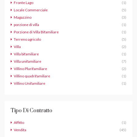
Fronte Lago
(1)
Locale Commerciale
(5)
Magazzino
(3)
porzione di villa
(1)
Porzione di Villa Bifamiliare
(1)
Terreno agricolo
(5)
Villa
(2)
Villa bifamiliare
(1)
Villa unifamiliare
(7)
Villino Plurifamiliare
(2)
Villino quadrifamiliare
(1)
Villino Unifamiliare
(1)
Tipo Di Contratto
Affitto
(1)
Vendita
(45)