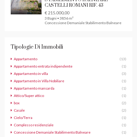
CASTELLI ROMANI RIF. 43
€ 215.000,00
3 Bagni • 3856 m²
Concessione Demaniale Stabilimento Balneare
Tipologie Di Immobili
Appartamento
(13)
Appartamento entrata indipendente
(1)
Appartamento in villa
(3)
Appartamento in Villa Nobiliare
(1)
Appartamento mansarda
(1)
Attico/Super attico
(1)
box
(2)
Casale
(2)
Cielo/Terra
(1)
Complesso residenziale
(1)
Concessione Demaniale Stabilimento Balneare
(1)