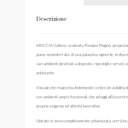
Descrizione
ARICCIA Galloro, scalinata Pompeo Magno, proponiamo 
piano seminterrato, di una palazzina signorile, in dis
vari ambienti destinati a deposito, ripostigli e servizi,
antistante.
Il locale che rispecchia fedelmente i criteri di vivibilità
con ambienti ampi e funzionali, che ad oggi all’occorr
proprie esigenze ed attività lavorative.
Ubicato in zona completamente urbanizzata, verrà loca