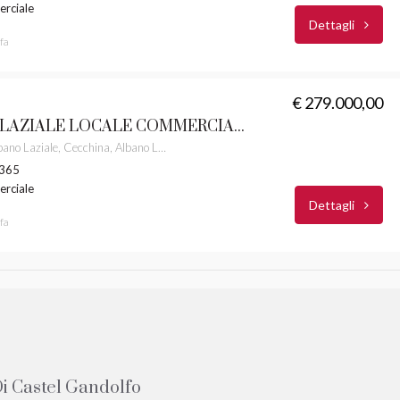
rciale
Dettagli
fa
€ 279.000,00
ALBANO LAZIALE LOCALE COMMERCIALE CASTELLI ROMANI RIF. 60
Via Virgilio, Albano Laziale, Cecchina, Albano Laziale, Roma Capitale, Lazio, 00041, Italia
 365
rciale
Dettagli
fa
i Castel Gandolfo