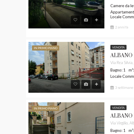
Camere da le
Appartamento 
Locale Comme
2 anni fa
VENDITA
IN PRIMO PIANO
Bagno: 1
m²
Locale Comme
3 settimane 
VENDITA
IN PRIMO PIANO
Bagno: 1
m²