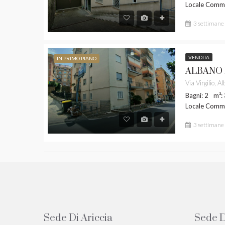
Locale Comme
3 settimane 
VENDITA
IN PRIMO PIANO
Bagni: 2
m²:
Locale Comme
3 settimane 
Sede Di Ariccia
Sede D