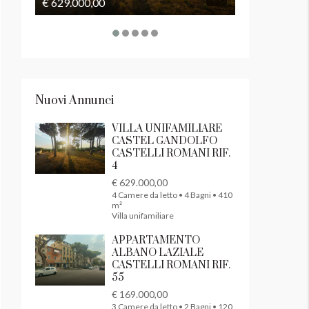
€ 629.000,00
€ 169.000,00
Nuovi Annunci
VILLA UNIFAMILIARE
CASTEL GANDOLFO
CASTELLI ROMANI RIF.
4
€ 629.000,00
4 Camere da letto • 4 Bagni • 410
m²
Villa unifamiliare
APPARTAMENTO
ALBANO LAZIALE
CASTELLI ROMANI RIF.
55
€ 169.000,00
3 Camere da letto • 2 Bagni • 120