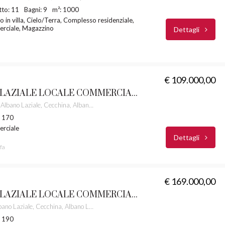
tto: 11
Bagni: 9
m²: 1000
in villa, Cielo/Terra, Complesso residenziale,
rciale, Magazzino
Dettagli
€ 109.000,00
ALBANO LAZIALE LOCALE COMMERCIALE CASTELLI ROMANI RIF.60/L
Via Rea Silvia, Albano Laziale, Cecchina, Albano Laziale, Roma Capitale, Lazio, 00041, Italia
: 170
rciale
Dettagli
fa
€ 169.000,00
ALBANO LAZIALE LOCALE COMMERCIALE CASTELLI ROMANI RIF. 60/D
Via Virgilio, Albano Laziale, Cecchina, Albano Laziale, Roma Capitale, Lazio, 00041, Italia
: 190