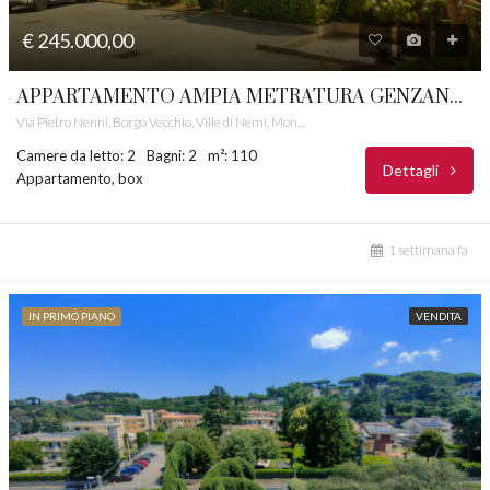
€ 245.000,00
APPARTAMENTO AMPIA METRATURA GENZANO DI ROMA CASTELLI ROMANI RIF. 27
Via Pietro Nenni, Borgo Vecchio, Ville di Nemi, Montecagnoletto, Genzano di Roma, Roma Capitale, Lazio, 00045, Italia
Camere da letto: 2
Bagni: 2
m²: 110
Dettagli
Appartamento, box
1 settimana fa
IN PRIMO PIANO
VENDITA