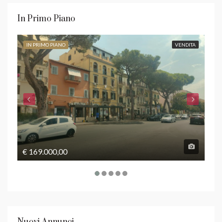
In Primo Piano
IN PRIMO PIANO
VENDITA
IN 
€ 169.000,00
€ 5
Nuovi Annunci