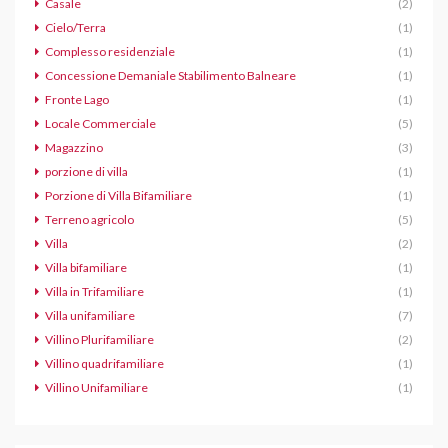
Casale
(2)
Cielo/Terra
(1)
Complesso residenziale
(1)
Concessione Demaniale Stabilimento Balneare
(1)
Fronte Lago
(1)
Locale Commerciale
(5)
Magazzino
(3)
porzione di villa
(1)
Porzione di Villa Bifamiliare
(1)
Terreno agricolo
(5)
Villa
(2)
Villa bifamiliare
(1)
Villa in Trifamiliare
(1)
Villa unifamiliare
(7)
Villino Plurifamiliare
(2)
Villino quadrifamiliare
(1)
Villino Unifamiliare
(1)