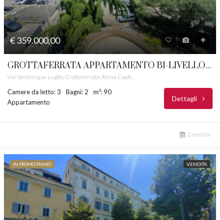
€ 359.000,00
GROTTAFERRATA APPARTAMENTO BI-LIVELLO CON POSTO AUTO CASTELLI ROMANI RIF. 32
Via Venticinque Luglio, Grottaferrata, Roma Capitale, Lazio, 00046, Italia
Camere da letto: 3
Bagni: 2
m²: 90
Dettagli
Appartamento
2 mesi fa
IN PRIMO PIANO
VENDITA