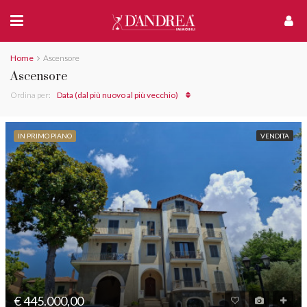
Home
Ascensore
Ascensore
Ordina per:
Data (dal più nuovo al più vecchio)
IN PRIMO PIANO
VENDITA
€ 445.000,00