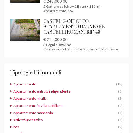
€ 245.000,00
2 Camere da letto • 2 Bagni • 110 m²
Appartamento, box
CASTEL GANDOLFO
STABILIMENTO BALNEARE
CASTELLI ROMANI RIF. 43
€ 215.000,00
3 Bagni • 3856 m²
Concessione Demaniale Stabilimento Balneare
Tipologie Di Immobili
Appartamento
(13)
Appartamento entrata indipendente
(1)
Appartamento in villa
(3)
Appartamento in Villa Nobiliare
(1)
Appartamento mansarda
(1)
Attico/Super attico
(1)
box
(2)