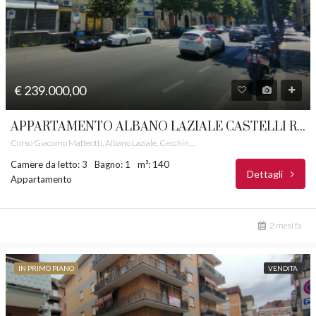
€ 239.000,00
APPARTAMENTO ALBANO LAZIALE CASTELLI ROMANI RIF. 12
Corso Giacomo Matteotti, Albano Laziale, Cecchina, Albano Laziale, Roma Capitale, Lazio, 00041, Italia
Camere da letto: 3
Bagno: 1
m²: 140
Dettagli
Appartamento
2 mesi fa
IN PRIMO PIANO
VENDITA