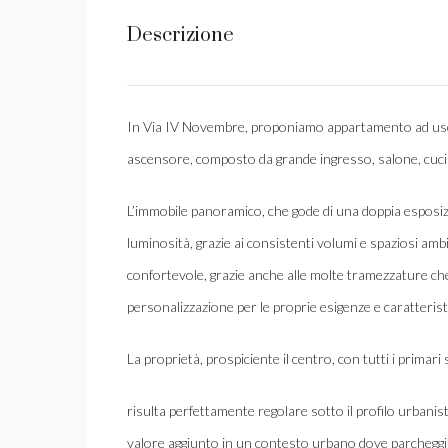
Descrizione
In Via IV Novembre, proponiamo appartamento ad uso re
ascensore, composto da grande ingresso, salone, cucin
L’immobile panoramico, che gode di una doppia esposiz
luminosità, grazie ai consistenti volumi e spaziosi ambie
confortevole, grazie anche alle molte tramezzature che 
personalizzazione per le proprie esigenze e caratterist
La proprietà, prospiciente il centro, con tutti i primari
risulta perfettamente regolare sotto il profilo urbanist
valore aggiunto in un contesto urbano dove parcheggia