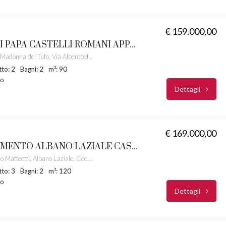
€ 159.000,00
ROCCA DI PAPA CASTELLI ROMANI APPARTAMENTO PANORAMICO RIF.7
Monte Cavo – Madonna del Tufo, Via Alberobello, Rocca di Papa, Roma Capitale, Lazio, 00074, Italia
to: 2
Bagni: 2
m²: 90
to
Dettagli
€ 169.000,00
APPARTAMENTO ALBANO LAZIALE CASTELLI ROMANI RIF. 55
Corso Giacomo Matteotti, Albano Laziale, Cecchina, Albano Laziale, Roma Capitale, Lazio, 00041, Italia
to: 3
Bagni: 2
m²: 120
to
Dettagli