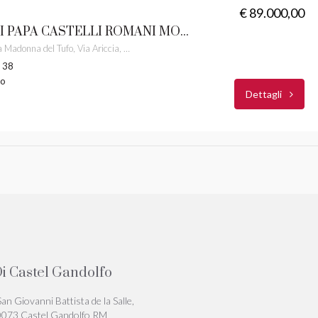
€ 89.000,00
ROCCA DI PAPA CASTELLI ROMANI MONOLOCALE PANORAMICO RIF. 7M
Santuario della Madonna del Tufo, Via Ariccia, Rocca di Papa, Roma Capitale, Lazio, 00074, Italia
: 38
to
Dettagli
i Castel Gandolfo
San Giovanni Battista de la Salle,
0073 Castel Gandolfo RM