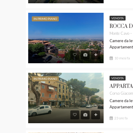
VENDITA
IN PRIMO PIANO
Camere da let
Appartamen
10 mesi fa
VENDITA
IN PRIMO PIANO
Camere da let
Appartamen
23 ore fa