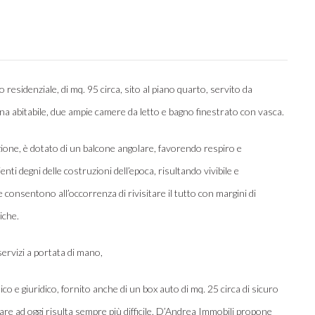
sidenziale, di mq. 95 circa, sito al piano quarto, servito da
a abitabile, due ampie camere da letto e bagno finestrato con vasca.
ione, è dotato di un balcone angolare, favorendo respiro e
nti degni delle costruzioni dell’epoca, risultando vivibile e
consentono all’occorrenza di rivisitare il tutto con margini di
iche.
 servizi a portata di mano,
ico e giuridico, fornito anche di un box auto di mq. 25 circa di sicuro
re ad oggi risulta sempre più difficile. D’Andrea Immobili propone