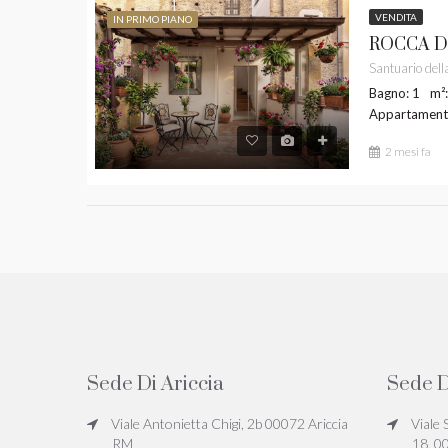
VENDITA
IN PRIMO PIANO
Bagno: 1
m²
Appartamen
2 mesi fa
Sede Di Ariccia
Sede D
Viale Antonietta Chigi, 2b 00072 Ariccia
Viale 
RM
18, 0