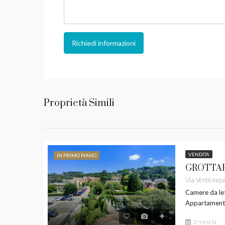
Richiedi informazioni
Proprietà Simili
VENDITA
IN PRIMO PIANO
Camere da let
Appartamen
2 mesi fa