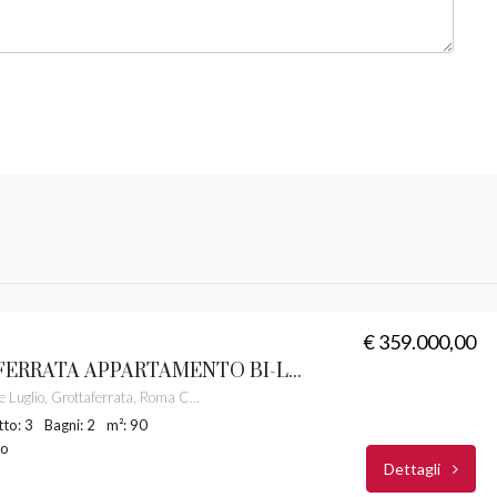
€ 359.000,00
GROTTAFERRATA APPARTAMENTO BI-LIVELLO CON POSTO AUTO CASTELLI ROMANI RIF. 32
Via Venticinque Luglio, Grottaferrata, Roma Capitale, Lazio, 00046, Italia
to: 3
Bagni: 2
m²: 90
to
Dettagli