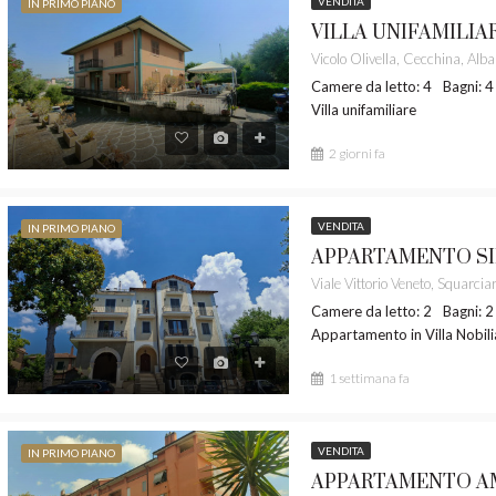
VENDITA
IN PRIMO PIANO
.000,00
€ 525.000,00
Camere da letto: 4
Bagni: 4
Villa unifamiliare
2 giorni fa
VENDITA
IN PRIMO PIANO
Camere da letto: 2
Bagni: 2
Appartamento in Villa Nobili
1 settimana fa
VENDITA
IN PRIMO PIANO