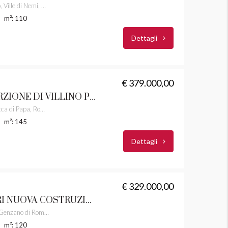
Via Pietro Nenni, Borgo Vecchio, Ville di Nemi, Montecagnoletto, Genzano di Roma, Roma Capitale, Lazio, 00045, Italia
m²: 110
Dettagli
€ 379.000,00
ROCCA DI PAPA PORZIONE DI VILLINO PLURIFAMILIARE CASTELLI ROMANI RIF. 52
Via Vicinale della Macchia, Rocca di Papa, Roma Capitale, Lazio, 00046, Italia
m²: 145
Dettagli
€ 329.000,00
VILLE UNIFAMILIARI NUOVA COSTRUZIONE GENZANO DI ROMA COLLI DI CICERONE CASTELLI ROMANI RIF. 70
Via Traiano, Colli di Cicerone, Genzano di Roma, Roma Capitale, Lazio, 00049, Italia
m²: 120