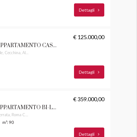
Dettagli
€ 125.000,00
ALBANO LAZIALE APPARTAMENTO CASTELLI ROMANI RIF.45
Via Don Minzoni, Albano Laziale, Cecchina, Albano Laziale, Roma Capitale, Lazio, 00041, Italia
Dettagli
€ 359.000,00
GROTTAFERRATA APPARTAMENTO BI-LIVELLO CON POSTO AUTO CASTELLI ROMANI RIF. 32
Via Venticinque Luglio, Grottaferrata, Roma Capitale, Lazio, 00046, Italia
m²: 90
Dettagli