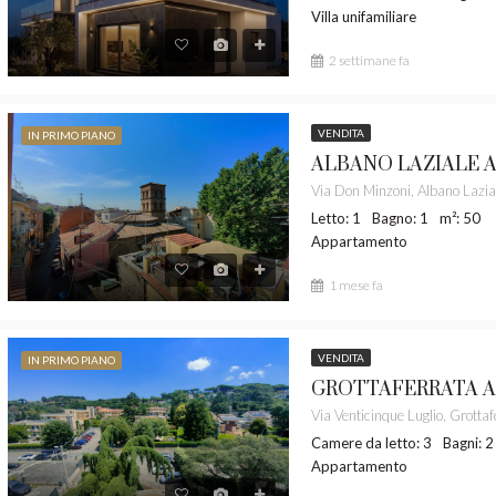
Villa unifamiliare
2 settimane fa
VENDITA
IN PRIMO PIANO
Letto: 1
Bagno: 1
m²: 50
Appartamento
1 mese fa
VENDITA
IN PRIMO PIANO
Camere da letto: 3
Bagni: 2
Appartamento