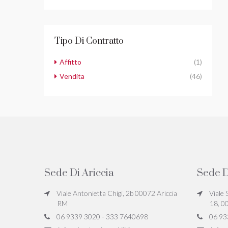
Tipo Di Contratto
Affitto
(1)
Vendita
(46)
Sede Di Ariccia
Sede D
Viale Antonietta Chigi, 2b 00072 Ariccia
Viale 
RM
18, 0
06 9339 3020 - 333 7640698
06 93