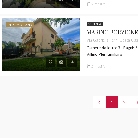
2 mesi fa
VENDITA
IN PRIMO PIANO
Camere da letto: 3
Bagni: 2
Villino Plurifamiliare
2 mesi fa
2
1