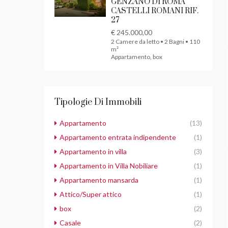
GENZANO DI ROMA
CASTELLI ROMANI RIF.
27
€ 245.000,00
2 Camere da letto • 2 Bagni • 110
m²
Appartamento, box
Tipologie Di Immobili
Appartamento
(13)
Appartamento entrata indipendente
(1)
Appartamento in villa
(3)
Appartamento in Villa Nobiliare
(1)
Appartamento mansarda
(1)
Attico/Super attico
(1)
box
(2)
Casale
(2)