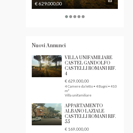
€ 629.000,00
€ 169
Nuovi Annunci
VILLA UNIFAMILIARE
CASTEL GANDOLFO
CASTELLI ROMANI RIF.
4
€ 629.000,00
4 Camere da letto • 4 Bagni • 410
m²
Villa unifamiliare
APPARTAMENTO
ALBANO LAZIALE
CASTELLI ROMANI RIF.
55
€ 169.000,00