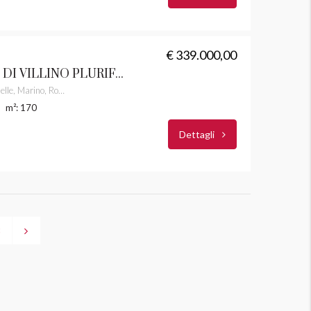
€ 339.000,00
MARINO PORZIONE DI VILLINO PLURIFAMILIARE CASTELLI ROMANI RIF. 6
Via Gabriella Ferri, Costa Caselle, Marino, Roma Capitale, Lazio, 00073, Italia
m²: 170
Dettagli
3