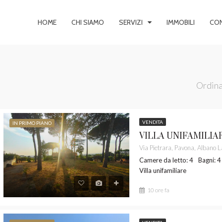
HOME
CHI SIAMO
SERVIZI
IMMOBILI
CON
Ordina
VENDITA
IN PRIMO PIANO
IMO PIANO
VENDITA
IN PRIMO PIANO
Camere da letto: 4
Bagni: 4
Villa unifamiliare
10 ore fa