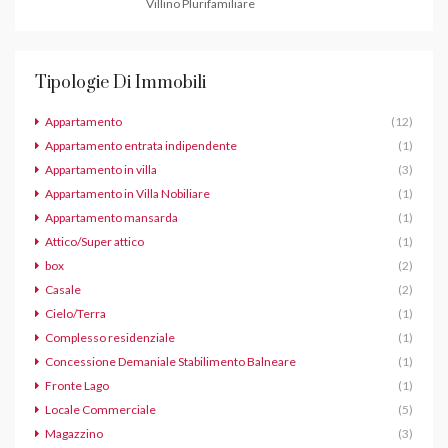
Villino Plurifamiliare
Tipologie Di Immobili
Appartamento
(12)
Appartamento entrata indipendente
(1)
Appartamento in villa
(3)
Appartamento in Villa Nobiliare
(1)
Appartamento mansarda
(1)
Attico/Super attico
(1)
box
(2)
Casale
(2)
Cielo/Terra
(1)
Complesso residenziale
(1)
Concessione Demaniale Stabilimento Balneare
(1)
Fronte Lago
(1)
Locale Commerciale
(5)
Magazzino
(3)