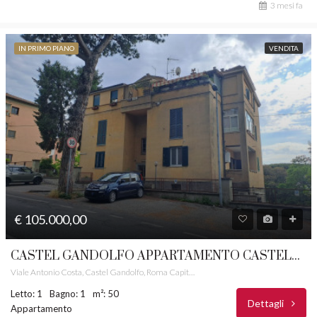
3 mesi fa
IN PRIMO PIANO
VENDITA
€ 105.000,00
CASTEL GANDOLFO APPARTAMENTO CASTELLI ROMANI RIF. 5
Viale Antonio Costa, Castel Gandolfo, Roma Capitale, Lazio, 00073, Italia
Letto: 1
Bagno: 1
m²: 50
Dettagli
Appartamento