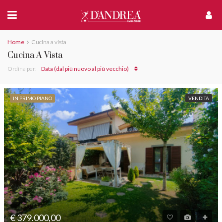
Home
Cucina a vista
Cucina A Vista
Ordina per:
Data (dal più nuovo al più vecchio)
IN PRIMO PIANO
VENDITA
€ 379.000,00