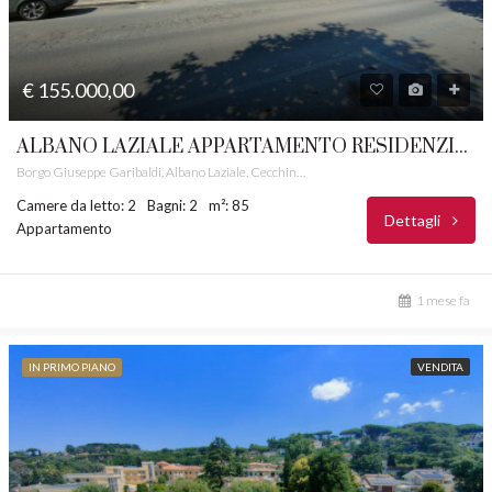
€ 155.000,00
ALBANO LAZIALE APPARTAMENTO RESIDENZIALE CASTELLI ROMANI RIF. 37
Borgo Giuseppe Garibaldi, Albano Laziale, Cecchina, Albano Laziale, Roma Capitale, Lazio, 00041, Italia
Camere da letto: 2
Bagni: 2
m²: 85
Dettagli
Appartamento
1 mese fa
IN PRIMO PIANO
VENDITA