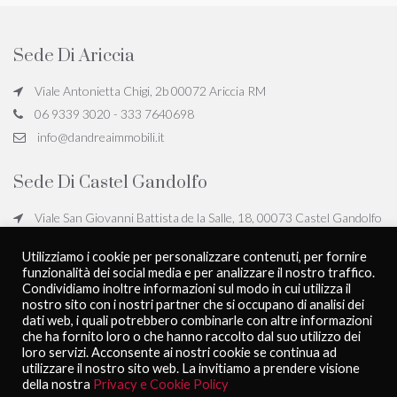
Sede Di Ariccia
Viale Antonietta Chigi, 2b 00072 Ariccia RM
06 9339 3020 - 333 7640698
info@dandreaimmobili.it
Sede Di Castel Gandolfo
Viale San Giovanni Battista de la Salle, 18, 00073 Castel Gandolfo
RM
Utilizziamo i cookie per personalizzare contenuti, per fornire
06 9339 3020 - 333 7640698
funzionalità dei social media e per analizzare il nostro traffico.
info@dandreaimmobili.it
Condividiamo inoltre informazioni sul modo in cui utilizza il
nostro sito con i nostri partner che si occupano di analisi dei
dati web, i quali potrebbero combinarle con altre informazioni
che ha fornito loro o che hanno raccolto dal suo utilizzo dei
D'Andrea Immobili - All rights reserved
Privacy Policy
loro servizi. Acconsente ai nostri cookie se continua ad
Powered by
PubliworkComunicare
utilizzare il nostro sito web. La invitiamo a prendere visione
della nostra
Privacy e Cookie Policy