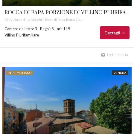
ROCCA DI PAPA PORZIONE DI VILLINO PLURIFAMILIARE CASTELLI ROMANI RIF. 52
Via Vicinale della Macchia, Rocca di Papa, Roma Capitale, Lazio, 00046, Italia
Camere da letto: 3
Bagni: 3
m²: 145
Dettagli
Villino Plurifamiliare
1 settimana fa
IN PRIMO PIANO
VENDITA