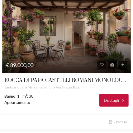
€ 89.000,00
ROCCA DI PAPA CASTELLI ROMANI MONOLOCALE PANORAMICO RIF. 7M
Santuario della Madonna del Tufo, Via Ariccia, Rocca di Papa, Roma Capitale, Lazio, 00074, Italia
Bagno: 1
m²: 38
Dettagli
Appartamento
2 mesi fa