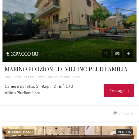
€ 339.000,00
MARINO PORZIONE DI VILLINO PLURIFAMILIARE CASTELLI ROMANI RIF. 6
Via Gabriella Ferri, Costa Caselle, Marino, Roma Capitale, Lazio, 00073, Italia
Camere da letto: 3
Bagni: 2
m²: 170
Dettagli
Villino Plurifamiliare
2 mesi fa
IN PRIMO PIANO
VENDITA