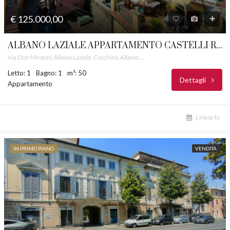
€ 125.000,00
ALBANO LAZIALE APPARTAMENTO CASTELLI ROMANI RIF.45
Via Don Minzoni, Albano Laziale, Cecchina, Albano Laziale, Roma Capitale, Lazio, 00041, Italia
Letto: 1
Bagno: 1
m²: 50
Dettagli
Appartamento
1 mese fa
IN PRIMO PIANO
VENDITA