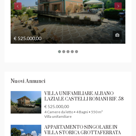
€ 525.000,00
€ 4
Nuovi Annunci
VILLA UNIFAMILIARE ALBANO
LAZIALE CASTELLI ROMANI RIF. 58
€ 525.000,00
4 Camere da letto • 4 Bagni • 550 m²
Villa unifamiliare
APPARTAMENTO SINGOLARE IN
VILLA STORICA GROTTAFERRATA