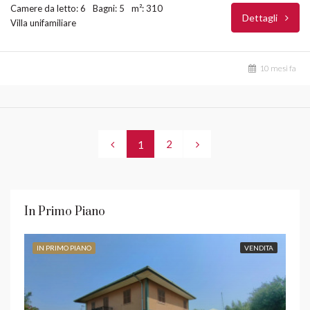
Camere da letto: 6
Bagni: 5
m²: 310
Dettagli
Villa unifamiliare
10 mesi fa
2
1
In Primo Piano
IN PRIMO PIANO
VENDITA
IN 