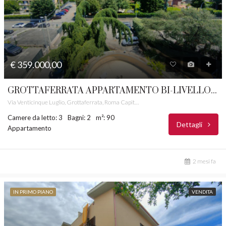
€ 359.000,00
GROTTAFERRATA APPARTAMENTO BI-LIVELLO CON POSTO AUTO CASTELLI ROMANI RIF. 32
Via Venticinque Luglio, Grottaferrata, Roma Capitale, Lazio, 00046, Italia
Camere da letto: 3
Bagni: 2
m²: 90
Dettagli
Appartamento
2 mesi fa
IN PRIMO PIANO
VENDITA