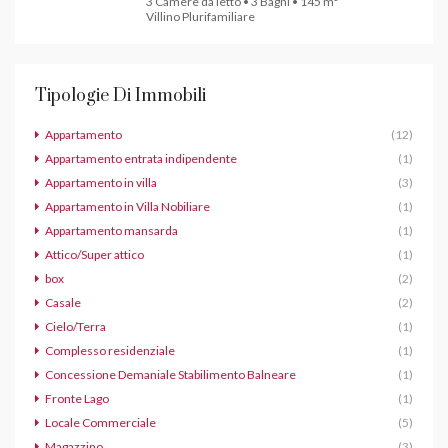
3 Camere da letto • 3 Bagni • 145 m²
Villino Plurifamiliare
Tipologie Di Immobili
Appartamento
(12)
Appartamento entrata indipendente
(1)
Appartamento in villa
(3)
Appartamento in Villa Nobiliare
(1)
Appartamento mansarda
(1)
Attico/Super attico
(1)
box
(2)
Casale
(2)
Cielo/Terra
(1)
Complesso residenziale
(1)
Concessione Demaniale Stabilimento Balneare
(1)
Fronte Lago
(1)
Locale Commerciale
(5)
Magazzino
(3)