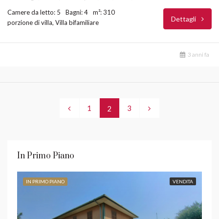
Camere da letto: 5
Bagni: 4
m²: 310
Dettagli
porzione di villa, Villa bifamiliare
3 anni fa
1
3
2
In Primo Piano
IN PRIMO PIANO
VENDITA
IN 