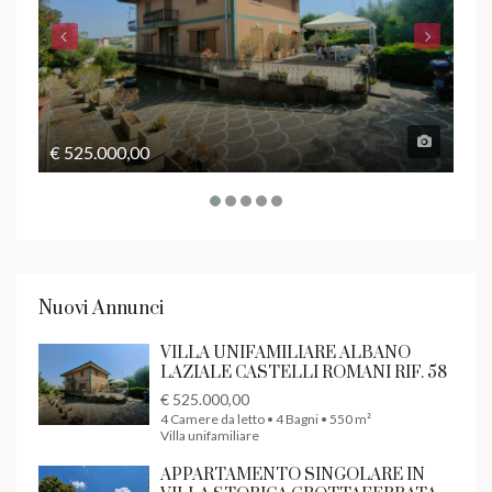
€ 525.000,00
€ 4
Nuovi Annunci
VILLA UNIFAMILIARE ALBANO
LAZIALE CASTELLI ROMANI RIF. 58
€ 525.000,00
4 Camere da letto • 4 Bagni • 550 m²
Villa unifamiliare
APPARTAMENTO SINGOLARE IN