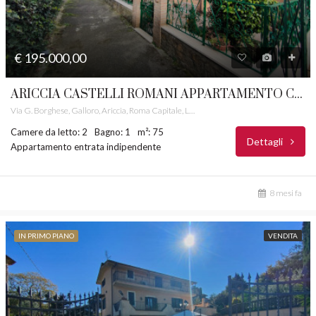
€ 195.000,00
ARICCIA CASTELLI ROMANI APPARTAMENTO CON ENTRATA INDIPENDENTE RIF. 41
Via G. Borghese, Galloro, Ariccia, Roma Capitale, Lazio, 00072, Italia
Camere da letto: 2
Bagno: 1
m²: 75
Dettagli
Appartamento entrata indipendente
8 mesi fa
IN PRIMO PIANO
VENDITA