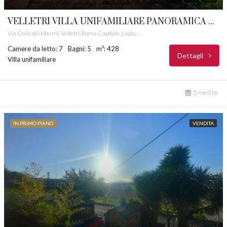
VELLETRI VILLA UNIFAMILIARE PANORAMICA CASTELLI ROMANI RIF. 29
Via Colle dei Marmi, Velletri, Roma Capitale, Lazio, 00074, Italia
Camere da letto: 7
Bagni: 5
m²: 428
Dettagli
Villa unifamiliare
5 mesi fa
IN PRIMO PIANO
VENDITA