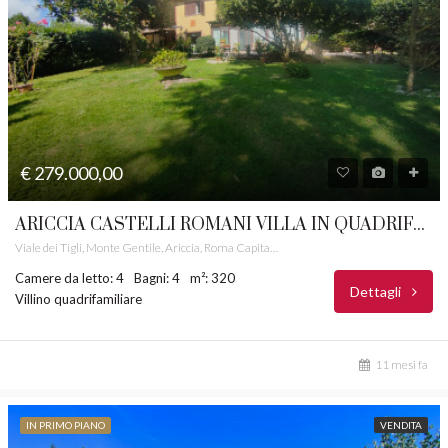
€ 279.000,00
ARICCIA CASTELLI ROMANI VILLA IN QUADRIFAMILARE ANGOLARE NUDA PROPRIETA’ RIF. 61
Viale dei Tigli, Monte Gentile, Ariccia, Roma Capitale, Lazio, 00074, Italia
Camere da letto: 4
Bagni: 4
m²: 320
Dettagli
Villino quadrifamiliare
11 mesi fa
IN PRIMO PIANO
VENDITA