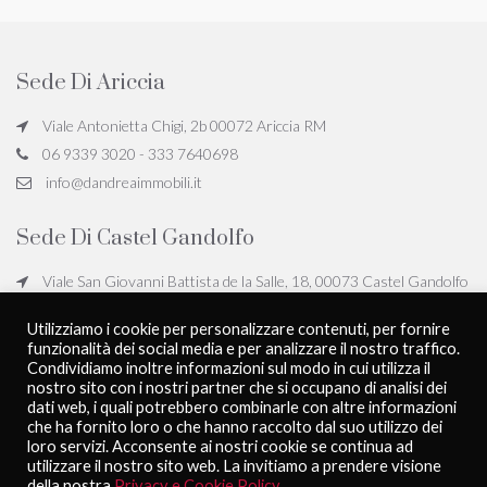
Sede Di Ariccia
Viale Antonietta Chigi, 2b 00072 Ariccia RM
06 9339 3020 - 333 7640698
info@dandreaimmobili.it
Sede Di Castel Gandolfo
Viale San Giovanni Battista de la Salle, 18, 00073 Castel Gandolfo
RM
Utilizziamo i cookie per personalizzare contenuti, per fornire
06 9339 3020 - 333 7640698
funzionalità dei social media e per analizzare il nostro traffico.
info@dandreaimmobili.it
Condividiamo inoltre informazioni sul modo in cui utilizza il
nostro sito con i nostri partner che si occupano di analisi dei
dati web, i quali potrebbero combinarle con altre informazioni
che ha fornito loro o che hanno raccolto dal suo utilizzo dei
D'Andrea Immobili - All rights reserved
Privacy Policy
loro servizi. Acconsente ai nostri cookie se continua ad
Powered by
PubliworkComunicare
utilizzare il nostro sito web. La invitiamo a prendere visione
della nostra
Privacy e Cookie Policy