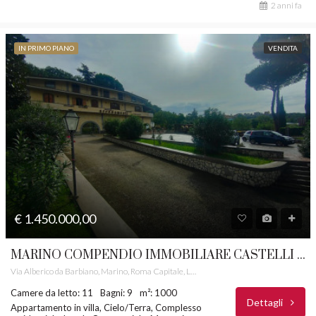
2 anni fa
IN PRIMO PIANO
VENDITA
€ 1.450.000,00
MARINO COMPENDIO IMMOBILIARE CASTELLI ROMANI RIF. 38
Via Alberico da Barbiano, Marino, Roma Capitale, Lazio, 00046, Italia
Camere da letto: 11
Bagni: 9
m²: 1000
Dettagli
Appartamento in villa, Cielo/Terra, Complesso