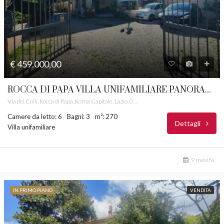
€ 459.000,00
ROCCA DI PAPA VILLA UNIFAMILIARE PANORAMICA CASTELLI ROMANI RIF.0001
Via dei Colli, Rocca di Papa, Roma Capitale, Lazio, 00073, Italia
Camere da letto: 6
Bagni: 3
m²: 270
Dettagli
Villa unifamiliare
9 mesi fa
IN PRIMO PIANO
VENDITA