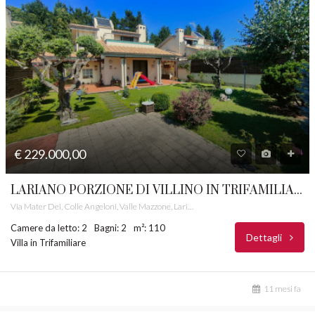
€ 229.000,00
LARIANO PORZIONE DI VILLINO IN TRIFAMILIARE CASTELLI ROMANI RIF.44
Via Mater Dei, Colle Angeloni, Valle Mazzone, Lariano, Roma Capitale, Lazio, 00076, Italia
Camere da letto: 2
Bagni: 2
m²: 110
Dettagli
Villa in Trifamiliare
11 mesi fa