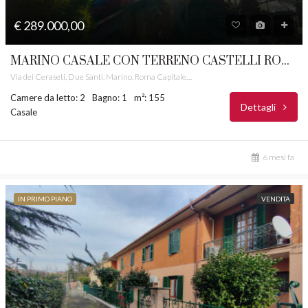
€ 289.000,00
MARINO CASALE CON TERRENO CASTELLI ROMANI RIF. 10
Via dei Ceraseti, Due Santi, Marino, Roma Capitale, Lazio, 00047, Italia
Camere da letto: 2
Bagno: 1
m²: 155
Dettagli
Casale
6 mesi fa
IN PRIMO PIANO
VENDITA