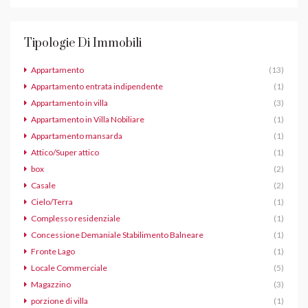
Tipologie Di Immobili
Appartamento
(13)
Appartamento entrata indipendente
(1)
Appartamento in villa
(3)
Appartamento in Villa Nobiliare
(1)
Appartamento mansarda
(1)
Attico/Super attico
(1)
box
(2)
Casale
(2)
Cielo/Terra
(1)
Complesso residenziale
(1)
Concessione Demaniale Stabilimento Balneare
(1)
Fronte Lago
(1)
Locale Commerciale
(5)
Magazzino
(3)
porzione di villa
(1)