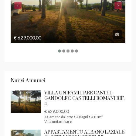
€ 629.000,00
€ 1
Nuovi Annunci
VILLA UNIFAMILIARE CASTEL
GANDOLFO CASTELLI ROMANI RIF.
4
€ 629.000,00
4 Camere da letto • 4 Bagni • 410 m²
Villa unifamiliare
APPARTAMENTO ALBANO LAZIALE