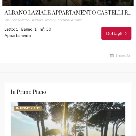
ALBANO LAZIALE APPARTAMENTO CASTELLI ROMANI RIF.45
Via Don Minzoni, Albano Laziale, Cecchina, Albano Laziale, Roma Capitale, Lazio, 00041, Italia
Letto: 1
Bagno: 1
m²: 50
Dettagli
Appartamento
1 mese fa
In Primo Piano
IN PRIMO PIANO
VENDITA
IN 