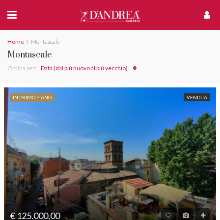
Home
Montascale
Montascale
Ordina per:
Data (dal più nuovo al più vecchio)
IN PRIMO PIANO
VENDITA
€ 125.000,00