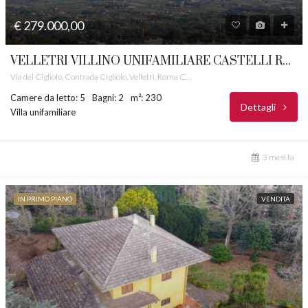
€ 279.000,00
VELLETRI VILLINO UNIFAMILIARE CASTELLI ROMANI RIF. 24
Via del Cigliolo, Contrada Cigliolo, Velletri, Roma Capitale, Lazio, 00049, Italia
Camere da letto: 5
Bagni: 2
m²: 230
Dettagli
Villa unifamiliare
3 mesi fa
IN PRIMO PIANO
VENDITA