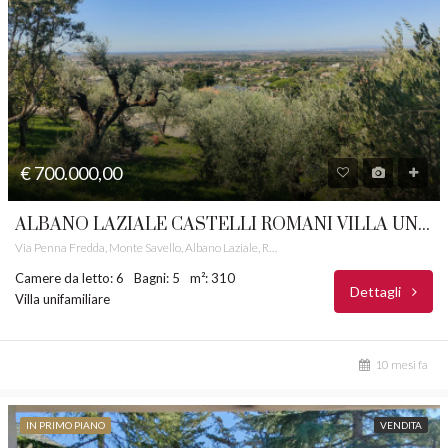
€ 700.000,00
ALBANO LAZIALE CASTELLI ROMANI VILLA UNIFAMILIARE PANORAMICA RIF.8
Via Penna Fredda, Monte Savello, Albano Laziale, Roma Capitale, Lazio, 00041, Italia
Camere da letto: 6
Bagni: 5
m²: 310
Dettagli
Villa unifamiliare
10 mesi fa
IN PRIMO PIANO
VENDITA