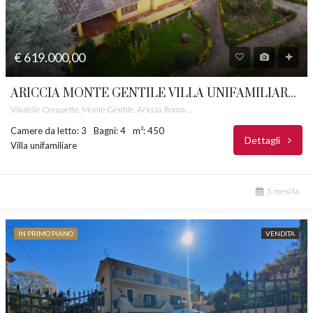
€ 619.000,00
ARICCIA MONTE GENTILE VILLA UNIFAMILIARE CASTELLI ROMANI RIF. 42
Via delle Cerquette, Monte Gentile, Ariccia, Roma Capitale, Lazio, 00041, Italia
Camere da letto: 3
Bagni: 4
m²: 450
Dettagli
Villa unifamiliare
5 mesi fa
IN PRIMO PIANO
VENDITA