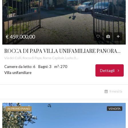
€ 459.000,00
ROCCA DI PAPA VILLA UNIFAMILIARE PANORAMICA CASTELLI ROMANI RIF.0001
Via dei Colli, Rocca di Papa, Roma Capitale, Lazio, 00073, Italia
Camere da letto: 6
Bagni: 3
m²: 270
Dettagli
Villa unifamiliare
9 mesi fa
IN PRIMO PIANO
VENDITA