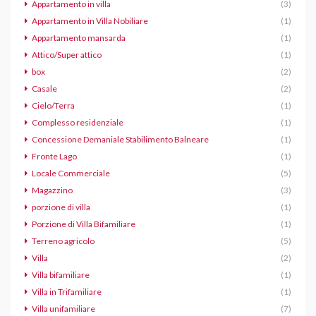
Appartamento in villa
(3)
Appartamento in Villa Nobiliare
(1)
Appartamento mansarda
(1)
Attico/Super attico
(1)
box
(2)
Casale
(2)
Cielo/Terra
(1)
Complesso residenziale
(1)
Concessione Demaniale Stabilimento Balneare
(1)
Fronte Lago
(1)
Locale Commerciale
(5)
Magazzino
(3)
porzione di villa
(1)
Porzione di Villa Bifamiliare
(1)
Terreno agricolo
(5)
Villa
(2)
Villa bifamiliare
(1)
Villa in Trifamiliare
(1)
Villa unifamiliare
(7)