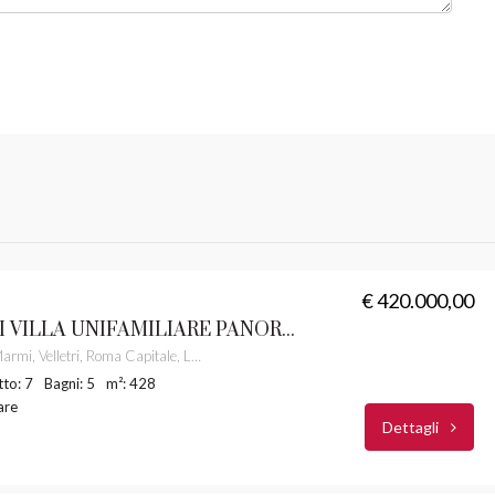
€ 420.000,00
VELLETRI VILLA UNIFAMILIARE PANORAMICA CASTELLI ROMANI RIF. 29
Via Colle dei Marmi, Velletri, Roma Capitale, Lazio, 00074, Italia
to: 7
Bagni: 5
m²: 428
iare
Dettagli