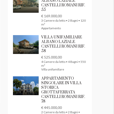
ALBANO LAZIALE
CASTELLI ROMANI RIF.
55
€ 169.000,00
3 Camere da letto • 2 Bagni • 120
m²
Appartamento
VILLA UNIFAMILIARE
ALBANO LAZIALE
CASTELLI ROMANI RIF.
58
€ 525.000,00
4 Camere da letto • 4 Bagni • 550
m²
Villa unifamiliare
APPARTAMENTO
SINGOLARE IN VILLA
STORICA
GROTTAFERRATA
CASTELLI ROMANI RIF.
78
€ 445.000,00
2 Camere da letto • 2 Bagni •