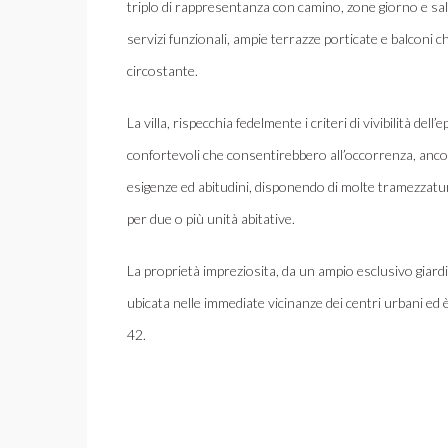
triplo di rappresentanza con camino, zone giorno e sale
servizi funzionali, ampie terrazze porticate e balconi c
circostante.
La villa, rispecchia fedelmente i criteri di vivibilità del
confortevoli che consentirebbero all’occorrenza, ancor
esigenze ed abitudini, disponendo di molte tramezzature
per due o più unità abitative.
La proprietà impreziosita, da un ampio esclusivo giardi
ubicata nelle immediate vicinanze dei centri urbani ed 
42.