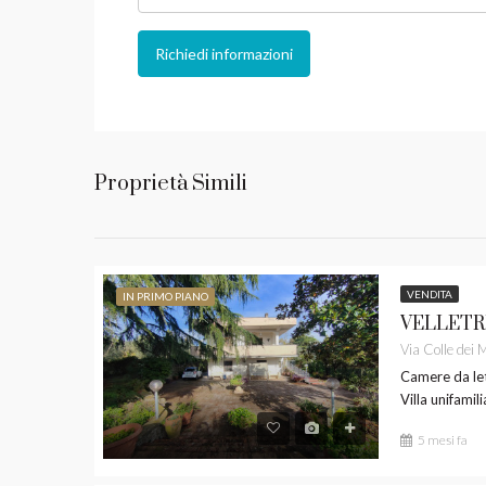
Richiedi informazioni
Proprietà Simili
VENDITA
IN PRIMO PIANO
Camere da let
Villa unifamil
5 mesi fa