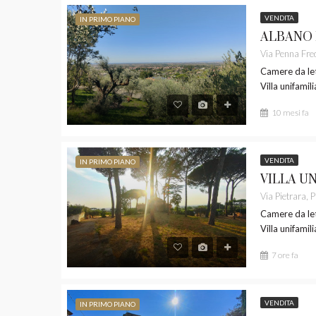
VENDITA
IN PRIMO PIANO
Camere da let
Villa unifamil
10 mesi fa
VENDITA
IN PRIMO PIANO
Camere da let
Villa unifamil
7 ore fa
VENDITA
IN PRIMO PIANO