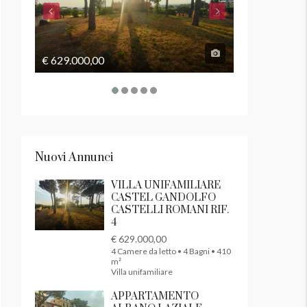
€ 629.000,00
€ 169.000,00
Nuovi Annunci
VILLA UNIFAMILIARE
CASTEL GANDOLFO
CASTELLI ROMANI RIF.
4
€ 629.000,00
4 Camere da letto • 4 Bagni • 410
m²
Villa unifamiliare
APPARTAMENTO