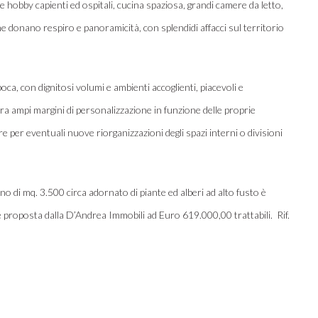
 hobby capienti ed ospitali, cucina spaziosa, grandi camere da letto,
he donano respiro e panoramicità, con splendidi affacci sul territorio
l’epoca, con dignitosi volumi e ambienti accoglienti, piacevoli e
a ampi margini di personalizzazione in funzione delle proprie
 per eventuali nuove riorganizzazioni degli spazi interni o divisioni
no di mq. 3.500 circa adornato di piante ed alberi ad alto fusto è
è proposta dalla D’Andrea Immobili ad Euro 619.000,00 trattabili. Rif.