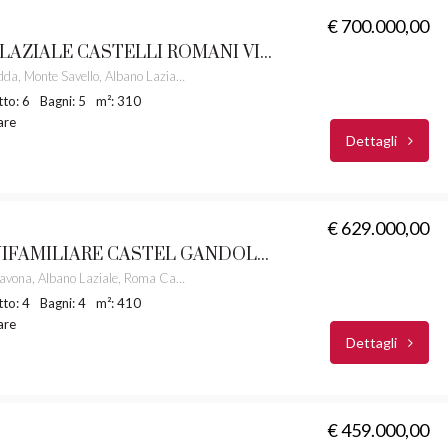
€ 700.000,00
ALBANO LAZIALE CASTELLI ROMANI VILLA UNIFAMILIARE PANORAMICA RIF.8
Via Penna Fredda, Monte Savello, Albano Laziale, Roma Capitale, Lazio, 00041, Italia
to: 6
Bagni: 5
m²: 310
iare
Dettagli
€ 629.000,00
VILLA UNIFAMILIARE CASTEL GANDOLFO CASTELLI ROMANI RIF. 4
Via Pietrara, Pavona, Albano Laziale, Roma Capitale, Lazio, 00073, Italia
to: 4
Bagni: 4
m²: 410
iare
Dettagli
€ 459.000,00