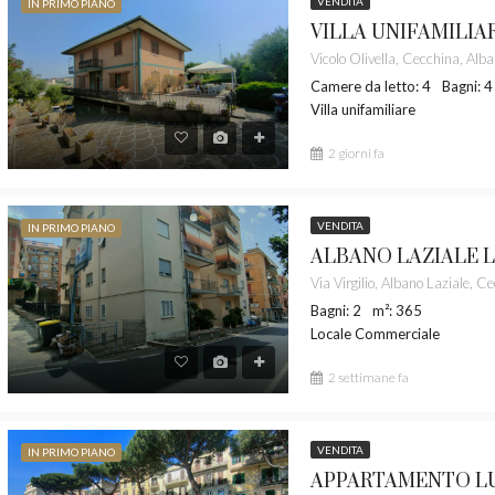
VENDITA
IN PRIMO PIANO
.000,00
€ 445.000,00
Camere da letto: 4
Bagni: 4
Villa unifamiliare
2 giorni fa
VENDITA
IN PRIMO PIANO
Bagni: 2
m²: 365
Locale Commerciale
2 settimane fa
VENDITA
IN PRIMO PIANO