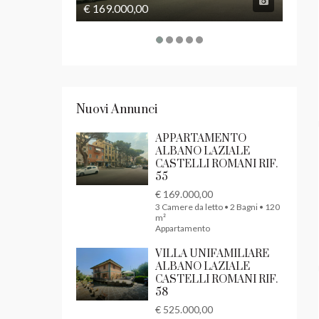
€ 169.000,00
€ 525
Nuovi Annunci
APPARTAMENTO
ALBANO LAZIALE
CASTELLI ROMANI RIF.
55
€ 169.000,00
3 Camere da letto • 2 Bagni • 120
m²
Appartamento
VILLA UNIFAMILIARE
ALBANO LAZIALE
CASTELLI ROMANI RIF.
58
€ 525.000,00