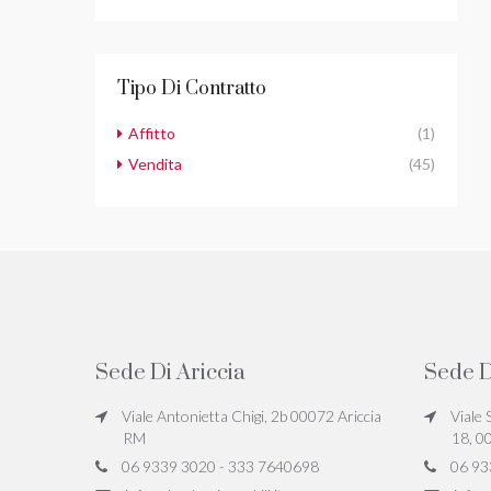
Tipo Di Contratto
Affitto
(1)
Vendita
(45)
Sede Di Ariccia
Sede D
Viale Antonietta Chigi, 2b 00072 Ariccia
Viale 
RM
18, 0
06 9339 3020 - 333 7640698
06 93