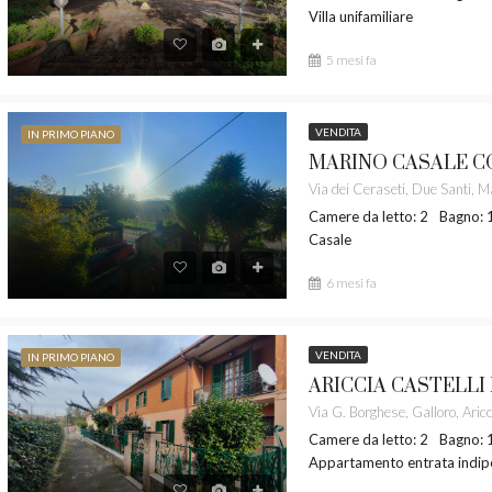
Villa unifamiliare
5 mesi fa
VENDITA
IN PRIMO PIANO
Camere da letto: 2
Bagno: 
Casale
6 mesi fa
VENDITA
IN PRIMO PIANO
Camere da letto: 2
Bagno: 
Appartamento entrata indi