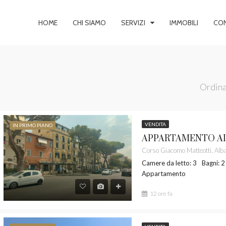
HOME
CHI SIAMO
SERVIZI
IMMOBILI
CON
Ordina
VENDITA
IN PRIMO PIANO
IMO PIANO
VENDITA
IN PRIMO PIANO
Camere da letto: 3
Bagni: 2
Appartamento
12 ore fa