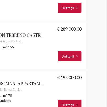
Dettagli
€ 289.000,00
MARINO CASALE CON TERRENO CASTELLI ROMANI RIF. 10
Via dei Ceraseti, Due Santi, Marino, Roma Capitale, Lazio, 00047, Italia
1
m²: 155
Dettagli
€ 195.000,00
ARICCIA CASTELLI ROMANI APPARTAMENTO CON ENTRATA INDIPENDENTE RIF. 41
Via G. Borghese, Galloro, Ariccia, Roma Capitale, Lazio, 00072, Italia
1
m²: 75
pendente
Dettagli