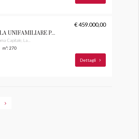
€ 459.000,00
ROCCA DI PAPA VILLA UNIFAMILIARE PANORAMICA CASTELLI ROMANI RIF.0001
Via dei Colli, Rocca di Papa, Roma Capitale, Lazio, 00073, Italia
m²: 270
Dettagli