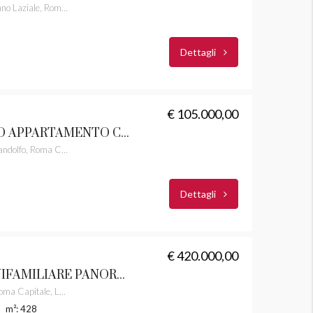
Corso Giacomo Matteotti, Albano Laziale, Roma Capitale, Lazio, 00041, Italia
Dettagli
€ 105.000,00
CASTEL GANDOLFO APPARTAMENTO CASTELLI ROMANI RIF. 5
Viale Antonio Costa, Castel Gandolfo, Roma Capitale, Lazio, 00073, Italia
Dettagli
€ 420.000,00
VELLETRI VILLA UNIFAMILIARE PANORAMICA CASTELLI ROMANI RIF. 29
Via Colle dei Marmi, Velletri, Roma Capitale, Lazio, 00074, Italia
m²: 428