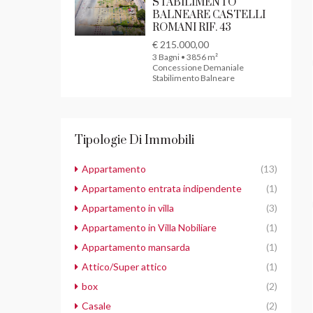
STABILIMENTO
BALNEARE CASTELLI
ROMANI RIF. 43
€ 215.000,00
3 Bagni • 3856 m²
Concessione Demaniale
Stabilimento Balneare
Tipologie Di Immobili
Appartamento
(13)
Appartamento entrata indipendente
(1)
Appartamento in villa
(3)
Appartamento in Villa Nobiliare
(1)
Appartamento mansarda
(1)
Attico/Super attico
(1)
box
(2)
Casale
(2)