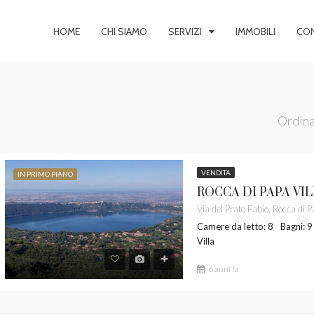
HOME
CHI SIAMO
SERVIZI
IMMOBILI
CON
Ordina
VENDITA
IN PRIMO PIANO
IMO PIANO
VENDITA
IN PRIMO PIANO
Camere da letto: 8
Bagni: 9
Villa
6 anni fa