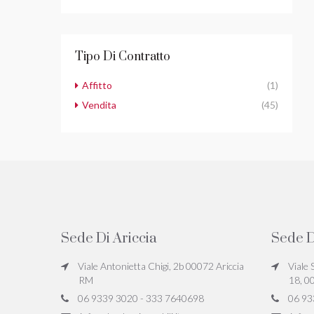
Tipo Di Contratto
Affitto
(1)
Vendita
(45)
Sede Di Ariccia
Sede D
Viale Antonietta Chigi, 2b 00072 Ariccia
Viale 
RM
18, 0
06 9339 3020 - 333 7640698
06 93