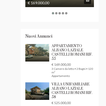
€ 169.000,00
€ 525
Nuovi Annunci
APPARTAMENTO
ALBANO LAZIALE
CASTELLI ROMANI RIF.
55
€ 169.000,00
3 Camere da letto • 2 Bagni • 120
m²
Appartamento
VILLA UNIFAMILIARE
ALBANO LAZIALE
CASTELLI ROMANI RIF.
58
€ 525.000,00