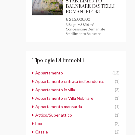
STABILIMENTO
BALNEARE CASTELLI
ROMANI RIF. 43
€ 215.000,00
3 Bagni • 3856 m²
Concessione Demaniale
Stabilimento Balneare
Tipologie Di Immobili
Appartamento
(13)
Appartamento entrata indipendente
(1)
Appartamento in villa
(3)
Appartamento in Villa Nobiliare
(1)
Appartamento mansarda
(1)
Attico/Super attico
(1)
box
(2)
Casale
(2)