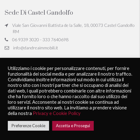
Sede Di Castel Gandolfo
Viale San Giovanni Battista de la Salle, 18, 00073 Castel Gandolfo
RM
06 9339 3020 - 333 7640698
info@dandreaimmobili.it
Utilizziamo i cookie per personalizzare contenuti, per fornire
D'Andrea Immobili - All rights reserved
Privacy Policy
funzionalità dei social media e per analizzare il nostro traffico.
Powered by
PubliworkComunicare
Condividiamo inoltre informazioni sul modo in cui utilizza il
nostro sito con i nostri partner che si occupano di analisi dei
dati web, i quali potrebbero combinarle con altre informazioni
che ha fornito loro o che hanno raccolto dal suo utilizzo dei
loro servizi. Acconsente ai nostri cookie se continua ad
utilizzare il nostro sito web. La invitiamo a prendere visione
della nostra
Privacy e Cookie Policy
Preferenze Cookie
Accetta e Prosegui